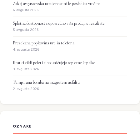
Zakaj avgustovska utrujenost ni le posledica vročine
6. avgusta 2026
Spletna dostopnost neposredno viša prodajne rezultate
5. avgusta 2026
Presekana popkovina ure in telefona
4. avgusta 2026
Kratki cikli poleti tiho uničujejo toplotne črpalke
3. avgusta 2026
Tempirana bomba na razgretem asfaltu
2. avgusta 2026
OZNAKE