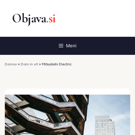
Preskoči
na
vsebino
Meni
Domov
»
Dom in vrt
»
Mitsubishi Electric