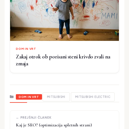
DOM IN VRT
Zakaj otrok ob porisani steni krivdo zvali na
zmaja
Kategorije
MITSUBISHI
MITSUBISHI ELECTRIC
DOM IN VRT
Kaj je SEO? (optimizacija spletnih strani)