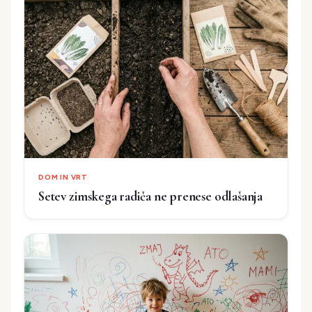
DOM IN VRT
Setev zimskega radiča ne prenese odlašanja