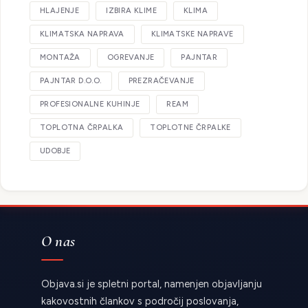
HLAJENJE
IZBIRA KLIME
KLIMA
KLIMATSKA NAPRAVA
KLIMATSKE NAPRAVE
MONTAŽA
OGREVANJE
PAJNTAR
PAJNTAR D.O.O.
PREZRAČEVANJE
PROFESIONALNE KUHINJE
REAM
TOPLOTNA ČRPALKA
TOPLOTNE ČRPALKE
UDOBJE
O nas
Objava.si je spletni portal, namenjen objavljanju
kakovostnih člankov s področij poslovanja,