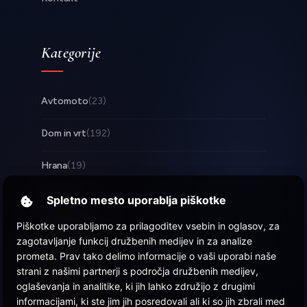
Kategorije
Avtomoto
(23)
Dom in vrt
(192)
Hrana
(19)
Posel
(253)
Spletno mesto uporablja piškotke
Piškotke uporabljamo za prilagoditev vsebin in oglasov, za
Tehnologija
(17)
zagotavljanje funkcij družbenih medijev in za analize
prometa. Prav tako delimo informacije o vaši uporabi naše
Zabava
(57)
strani z našimi partnerji s področja družbenih medijev,
oglaševanja in analitike, ki jih lahko združijo z drugimi
Zdravje
(22)
informacijami, ki ste jim jih posredovali ali ki so jih zbrali med