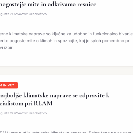
pogostejše mite in odkrivamo resnice
vgusta 2025
avtor:
Uredništvo
rne klimatske naprave so ključne za udobno in funkcionalno bivanje
erite pogoste mite o klimah in spoznajte, kaj je sploh pomembno pri
vi izbiri.
M IN VRT
najboljše klimatske naprave se odpravite k
cialistom pri REAM
vgusta 2025
avtor:
Uredništvo
REAM vam nudijo vrhunske klimatske naprave. Poleg tega pa so vam