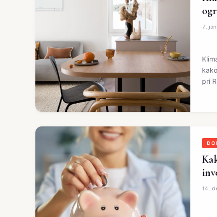
ogr
7. ja
Klim
kako
pri 
DO
Kak
inv
14. 