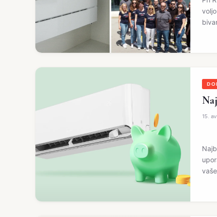
volj
biva
DO
Naj
15. a
Najb
upor
vaš