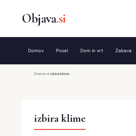
Preskoči
na
vsebino
Domov
Posel
Dom in vrt
Zabava
Domov
»
izbira klime
izbira klime