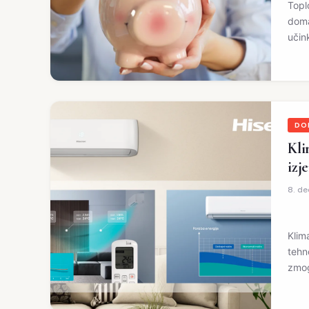
Topl
doma
učin
DO
Kli
izj
8. d
Klim
tehn
zmog