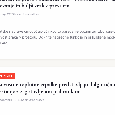
evanje in boljši zrak v prostoru
nuarja 2026
avtor:
Uredništvo
atske naprave omogočajo učinkovito ogrevanje pozimi ter izboljšujej
vost zraka v prostoru. Odkrijte napredne funkcije in priljubljene mod
REAM.
M IN VRT
ovostne toplotne črpalke predstavljajo dolgoročn
esticijo z zagotovljenim prihrankom
decembra 2025
avtor:
Uredništvo