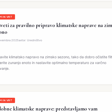
M IN VRT
veti za pravilno pripravo klimatske naprave na zi
ono
novembra 2025
avtor:
Uredništvo
ravite klimatsko napravo na zimsko sezono, tako da dobro očistite filt
erite zunanjo enoto in nastavite optimalno temperaturo za varčno
vanje.
M IN VRT
obne klimatske naprave: predstavljamo vam