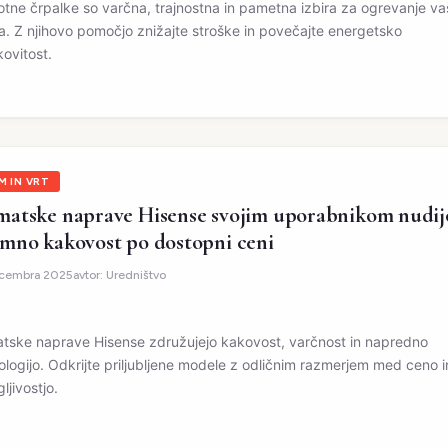
otne črpalke so varčna, trajnostna in pametna izbira za ogrevanje v
. Z njihovo pomočjo znižajte stroške in povečajte energetsko
kovitost.
M IN VRT
matske naprave Hisense svojim uporabnikom nudij
emno kakovost po dostopni ceni
ecembra 2025
avtor:
Uredništvo
atske naprave Hisense združujejo kakovost, varčnost in napredno
ologijo. Odkrijte priljubljene modele z odličnim razmerjem med ceno i
ljivostjo.