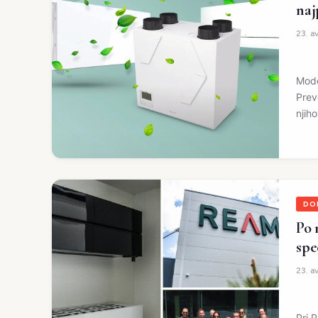
naj
23. a
Mode
Prev
njiho
DO
Po 
spe
23. a
Pri 