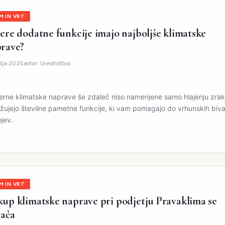
M IN VRT
ere dodatne funkcije imajo najboljše klimatske
rave?
ulija 2025
avtor:
Uredništvo
rne klimatske naprave še zdaleč niso namenjene samo hlajenju zrak
žujejo številne pametne funkcije, ki vam pomagajo do vrhunskih biva
jev.
M IN VRT
up klimatske naprave pri podjetju Pravaklima se
lača