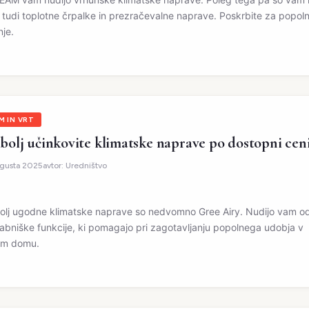
o tudi toplotne črpalke in prezračevalne naprave. Poskrbite za popol
nje.
M IN VRT
bolj učinkovite klimatske naprave po dostopni cen
vgusta 2025
avtor:
Uredništvo
olj ugodne klimatske naprave so nedvomno Gree Airy. Nudijo vam od
abniške funkcije, ki pomagajo pri zagotavljanju popolnega udobja v
em domu.