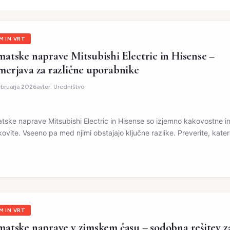
M IN VRT
matske naprave Mitsubishi Electric in Hisense –
merjava za različne uporabnike
ebruarja 2026
avtor:
Uredništvo
atske naprave Mitsubishi Electric in Hisense so izjemno kakovostne i
kovite. Vseeno pa med njimi obstajajo ključne razlike. Preverite, kate
M IN VRT
matske naprave v zimskem času – sodobna rešitev z