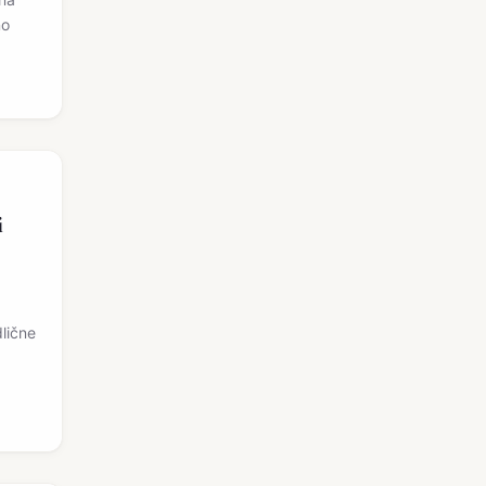
no
i
lične