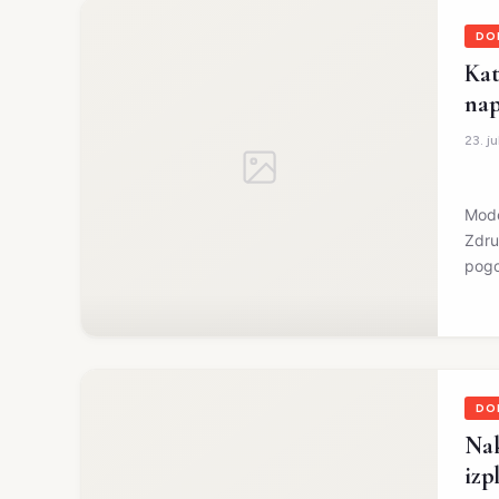
DO
Kat
nap
23. j
Mode
Zdru
pogo
DO
Nak
izp