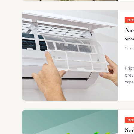
DO
Nas
sez
15. 
Prip
prev
ogre
DO
Sod