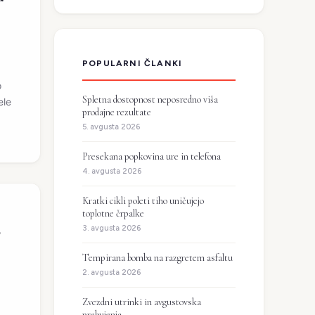
POPULARNI ČLANKI
o
Spletna dostopnost neposredno viša
ele
prodajne rezultate
5. avgusta 2026
Presekana popkovina ure in telefona
4. avgusta 2026
Kratki cikli poleti tiho uničujejo
toplotne črpalke
o
3. avgusta 2026
Tempirana bomba na razgretem asfaltu
2. avgusta 2026
Zvezdni utrinki in avgustovska
prebujenja