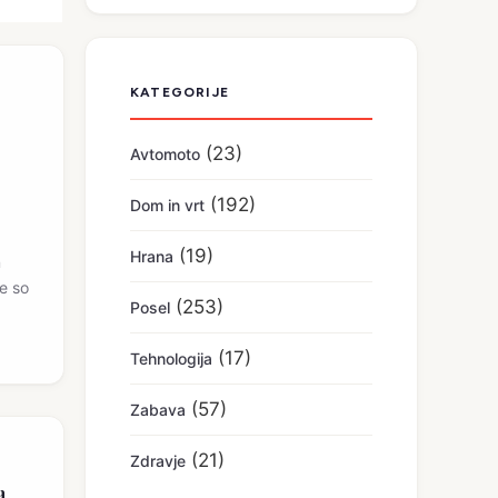
KATEGORIJE
(23)
Avtomoto
(192)
Dom in vrt
(19)
Hrana
n
re so
(253)
Posel
(17)
Tehnologija
(57)
Zabava
(21)
Zdravje
a