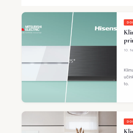
DO
Kli
pri
10. f
Klim
učin
to.
DO
Kli