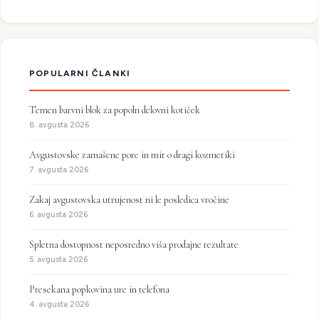
POPULARNI ČLANKI
Temen barvni blok za popoln delovni kotiček
8. avgusta 2026
Avgustovske zamašene pore in mit o dragi kozmetiki
7. avgusta 2026
Zakaj avgustovska utrujenost ni le posledica vročine
6. avgusta 2026
Spletna dostopnost neposredno viša prodajne rezultate
5. avgusta 2026
Presekana popkovina ure in telefona
4. avgusta 2026