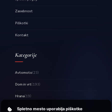
Zasebnost
Piškotki
Kontakt
Kategorije
Avtomoto
(23)
Dom in vrt
(193)
Hrana
(19)
Posel
(253)
Spletno mesto uporablja piškotke