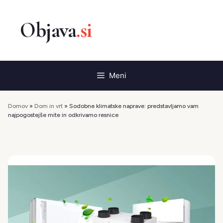
Preskoči
na
vsebino
Meni
Domov
»
Dom in vrt
»
Sodobne klimatske naprave: predstavljamo vam
najpogostejše mite in odkrivamo resnice