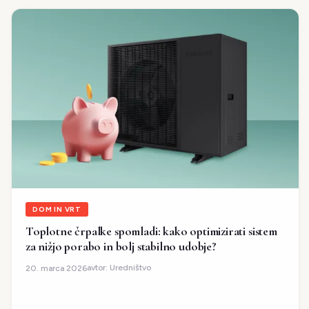
DOM IN VRT
Toplotne črpalke spomladi: kako optimizirati sistem
za nižjo porabo in bolj stabilno udobje?
avtor:
Uredništvo
20. marca 2026