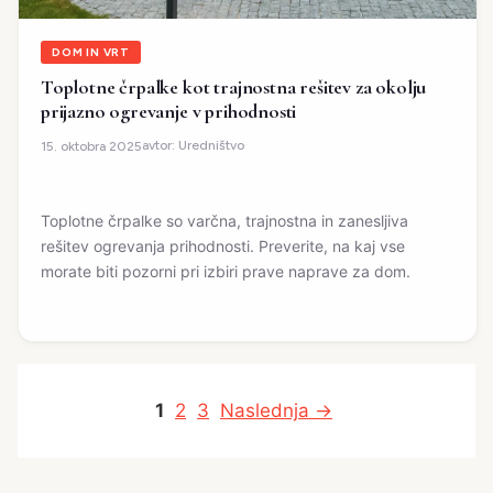
DOM IN VRT
Toplotne črpalke kot trajnostna rešitev za okolju
prijazno ogrevanje v prihodnosti
avtor:
Uredništvo
15. oktobra 2025
Toplotne črpalke so varčna, trajnostna in zanesljiva
rešitev ogrevanja prihodnosti. Preverite, na kaj vse
morate biti pozorni pri izbiri prave naprave za dom.
Stran
Stran
Stran
1
2
3
Naslednja
→