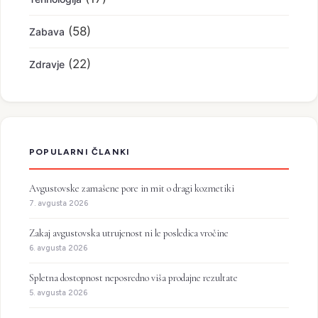
(58)
Zabava
(22)
Zdravje
POPULARNI ČLANKI
Avgustovske zamašene pore in mit o dragi kozmetiki
7. avgusta 2026
Zakaj avgustovska utrujenost ni le posledica vročine
6. avgusta 2026
Spletna dostopnost neposredno viša prodajne rezultate
5. avgusta 2026