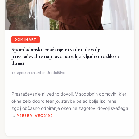
DOM IN VRT
Spomladansko zračenje ni vedno dovolj:
prezračevalne naprave naredijo ključno razliko v
domu
avtor:
Uredništvo
13. aprila 2026
Prezračevanje ni vedno dovolj. V sodobnih domovih, kjer
okna zelo dobro tesnijo, stavbe pa so bolje izolirane,
zgolj občasno odpiranje oken ne zagotovi dovolj svežega
…
PREBERI VEČ