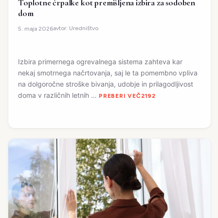
Toplotne črpalke kot premišljena izbira za sodoben
dom
avtor:
Uredništvo
5. maja 2026
Izbira primernega ogrevalnega sistema zahteva kar
nekaj smotrnega načrtovanja, saj le ta pomembno vpliva
na dolgoročne stroške bivanja, udobje in prilagodljivost
doma v različnih letnih …
PREBERI VEČ