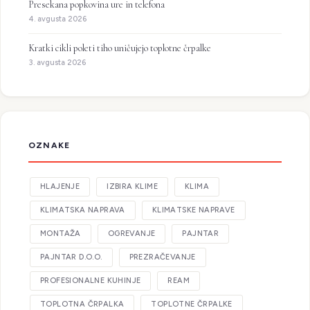
Presekana popkovina ure in telefona
4. avgusta 2026
Kratki cikli poleti tiho uničujejo toplotne črpalke
3. avgusta 2026
OZNAKE
HLAJENJE
IZBIRA KLIME
KLIMA
KLIMATSKA NAPRAVA
KLIMATSKE NAPRAVE
MONTAŽA
OGREVANJE
PAJNTAR
PAJNTAR D.O.O.
PREZRAČEVANJE
PROFESIONALNE KUHINJE
REAM
TOPLOTNA ČRPALKA
TOPLOTNE ČRPALKE