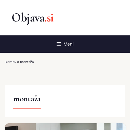
Preskoči
na
vsebino
Meni
Domov
»
montaža
montaža