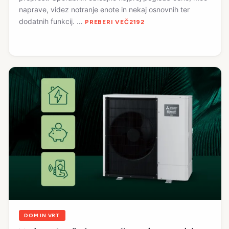
naprave, videz notranje enote in nekaj osnovnih ter
dodatnih funkcij. …
PREBERI VEČ
DOM IN VRT