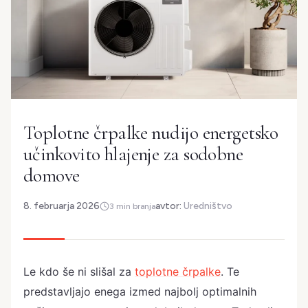
Toplotne črpalke nudijo energetsko
učinkovito hlajenje za sodobne
domove
8. februarja 2026
avtor:
Uredništvo
3 min branja
Le kdo še ni slišal za
toplotne črpalke
. Te
predstavljajo enega izmed najbolj optimalnih