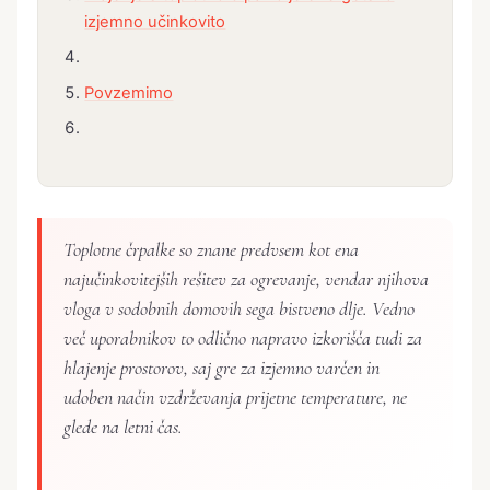
izjemno učinkovito
Povzemimo
Toplotne črpalke so znane predvsem kot ena
najučinkovitejših rešitev za ogrevanje, vendar njihova
vloga v sodobnih domovih sega bistveno dlje. Vedno
več uporabnikov to odlično napravo izkorišča tudi za
hlajenje prostorov, saj gre za izjemno varčen in
udoben način vzdrževanja prijetne temperature, ne
glede na letni čas.