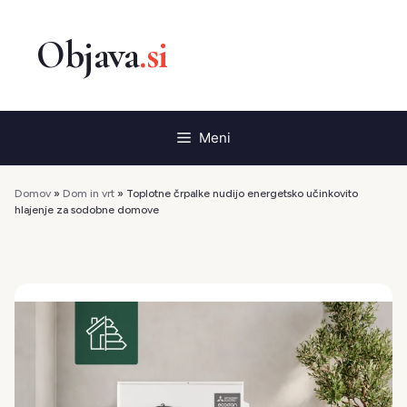
Preskoči
na
vsebino
Meni
Domov
»
Dom in vrt
»
Toplotne črpalke nudijo energetsko učinkovito
hlajenje za sodobne domove