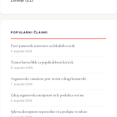
(22)
Zdravje
POPULARNI ČLANKI
Pasti pametnih asistentov na lokalnih cestah
9. avgusta 2026
Temen barvni blok za popoln delovni kotiček
8. avgusta 2026
Avgustovske zamašene pore in mit o dragi kozmetiki
7. avgusta 2026
Zakaj avgustovska utrujenost ni le posledica vročine
6. avgusta 2026
Spletna dostopnost neposredno viša prodajne rezultate