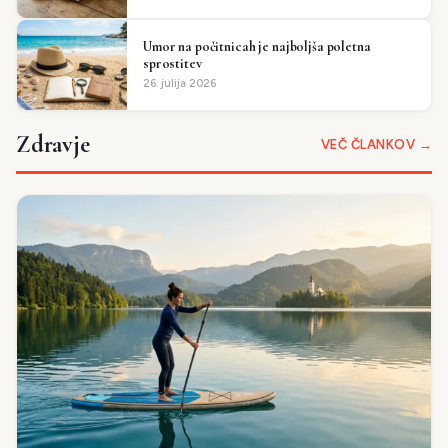
Umor na počitnicah je najboljša poletna
sprostitev
26. julija 2026
Zdravje
VEČ ČLANKOV →