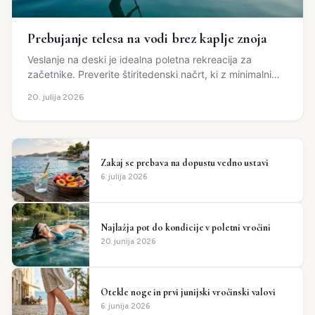
Prebujanje telesa na vodi brez kaplje znoja
Veslanje na deski je idealna poletna rekreacija za
začetnike. Preverite štiritedenski načrt, ki z minimalnimi
stroški varno pripelje do boljše...
20. julija 2026
Zakaj se prebava na dopustu vedno ustavi
6. julija 2026
Najlažja pot do kondicije v poletni vročini
20. junija 2026
Otekle noge in prvi junijski vročinski valovi
6. junija 2026