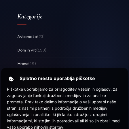
Kategorije
Avtomoto
(23)
Dom in vrt
(193)
Hrana
(19)
Posel
(253)
Spletno mesto uporablja piškotke
Piškotke uporabljamo za prilagoditev vsebin in oglasov, za
Tehnologija
(17)
zagotavljanje funkcij družbenih medijev in za analize
prometa. Prav tako delimo informacije o vaši uporabi naše
Zabava
(58)
strani z našimi partnerji s področja družbenih medijev,
oglaševanja in analitike, ki jih lahko združijo z drugimi
Zdravje
(22)
informacijami, ki ste jim jih posredovali ali ki so jih zbrali med
vašo uporabo njihovih storitev.