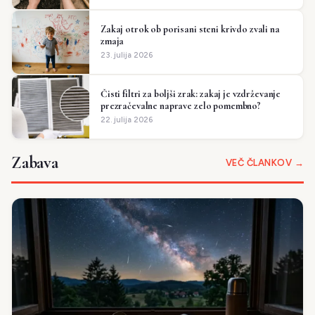
Zakaj otrok ob porisani steni krivdo zvali na
zmaja
23. julija 2026
Čisti filtri za boljši zrak: zakaj je vzdrževanje
prezračevalne naprave zelo pomembno?
22. julija 2026
Zabava
VEČ ČLANKOV →