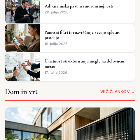
Adrenalinska past in sindrom nujnosti
28. julija 2026
Pametni filtri in razvrščanje večajo spletno
prodajo
18. julija 2026
Umetnost strukturiranja megle na delovnem
mestu
17. julija 2026
Dom in vrt
VEČ ČLANKOV →