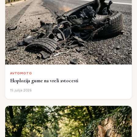
AVTOMOTO
Eksplozija gume na vreli avtocesti
19. julija 2026