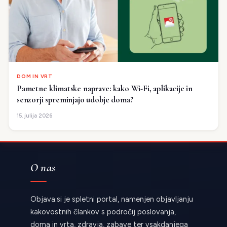
DOM IN VRT
Pametne klimatske naprave: kako Wi-Fi, aplikacije in
senzorji spreminjajo udobje doma?
15. julija 2026
O nas
Objava.si je spletni portal, namenjen objavljanju
kakovostnih člankov s področij poslovanja,
doma in vrta, zdravja, zabave ter vsakdanjega