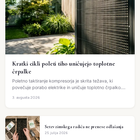
Kratki cikli poleti tiho uničujejo toplotne
črpalke
Poletno taktiranje kompresorja je skrita težava, ki
povečuje porabo elektrike in uničuje toplotno črpalko.
Rešitev pogosto leži v prilagoditvi urnikov.
3. avgusta 2026
Setev zimskega radiča ne prenese odlašanja
25. julija 2026