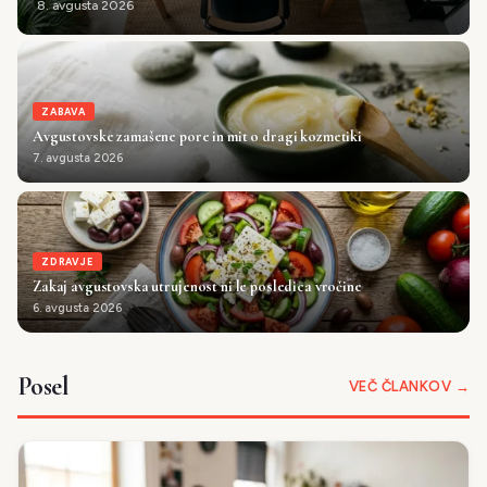
8. avgusta 2026
ZABAVA
Avgustovske zamašene pore in mit o dragi kozmetiki
7. avgusta 2026
ZDRAVJE
Zakaj avgustovska utrujenost ni le posledica vročine
6. avgusta 2026
Posel
VEČ ČLANKOV →