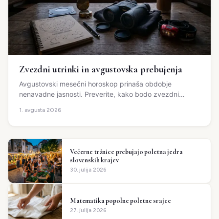
Zvezdni utrinki in avgustovska prebujenja
Avgustovski mesečni horoskop prinaša obdobje
nenavadne jasnosti. Preverite, kako bodo zvezdni
utrinki vplivali na odnose, kariero in zdravje vseh
1. avgusta 2026
znamenj.
Večerne tržnice prebujajo poletna jedra
slovenskih krajev
30. julija 2026
Matematika popolne poletne srajce
27. julija 2026