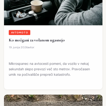
AVTOMOTO
Ko možgani za volanom ugasnejo
avtor:
19. junija 2026
Mikrospanec na avtocesti pomeni, da vozilo v nekaj
sekundah slepo prevozi več sto metrov. Pravočasen
umik na počivališče prepreči katastrofo.