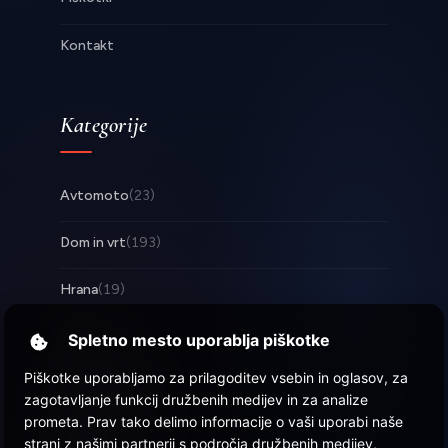
Kontakt
Kategorije
Avtomoto
(23)
Dom in vrt
(193)
Hrana
(19)
Posel
(253)
Spletno mesto uporablja piškotke
Piškotke uporabljamo za prilagoditev vsebin in oglasov, za
Tehnologija
(17)
zagotavljanje funkcij družbenih medijev in za analize
prometa. Prav tako delimo informacije o vaši uporabi naše
Zabava
(58)
strani z našimi partnerji s področja družbenih medijev,