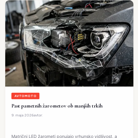
AVTOMOTO
Past pametnih žarometov ob manjših trkih
avtor:
9. maja 2026
Matrični LED žarometi ponujajo vrhunsko vidljivost, a