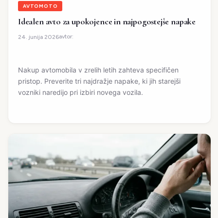
AVTOMOTO
Idealen avto za upokojence in najpogostejše napake
avtor:
24. junija 2026
Nakup avtomobila v zrelih letih zahteva specifičen
pristop. Preverite tri najdražje napake, ki jih starejši
vozniki naredijo pri izbiri novega vozila.