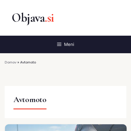
Preskoči
na
vsebino
Meni
Domov
»
Avtomoto
Avtomoto