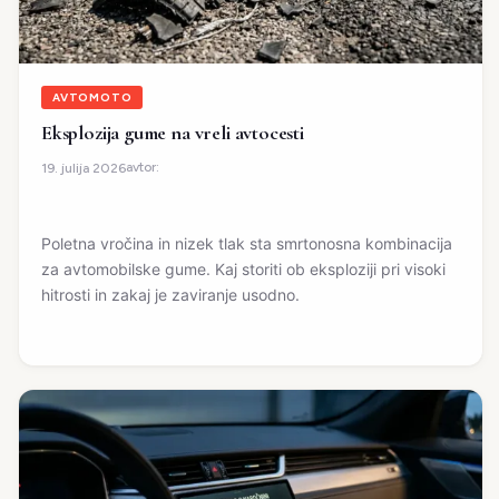
AVTOMOTO
Eksplozija gume na vreli avtocesti
avtor:
19. julija 2026
Poletna vročina in nizek tlak sta smrtonosna kombinacija
za avtomobilske gume. Kaj storiti ob eksploziji pri visoki
hitrosti in zakaj je zaviranje usodno.