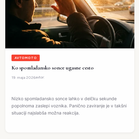
AVTOMOTO
Ko spomladansko sonce ugasne cesto
avtor:
19. maja 2026
Nizko spomladansko sonce lahko v delčku sekunde
popolnoma zaslepi voznika. Panično zaviranje je v takšni
situaciji najslabša možna reakcija.