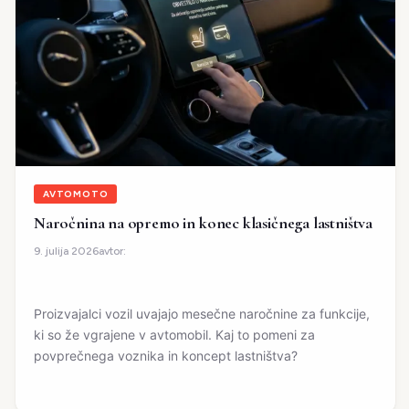
AVTOMOTO
Naročnina na opremo in konec klasičnega lastništva
avtor:
9. julija 2026
Proizvajalci vozil uvajajo mesečne naročnine za funkcije,
ki so že vgrajene v avtomobil. Kaj to pomeni za
povprečnega voznika in koncept lastništva?