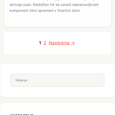
skrivajo past. Nedolžen trk se zaradi nepopravljivosti
komponent hitro spremeni v finančni zlom.
Stran
Stran
1
2
Naslednja
→
Iskanje: