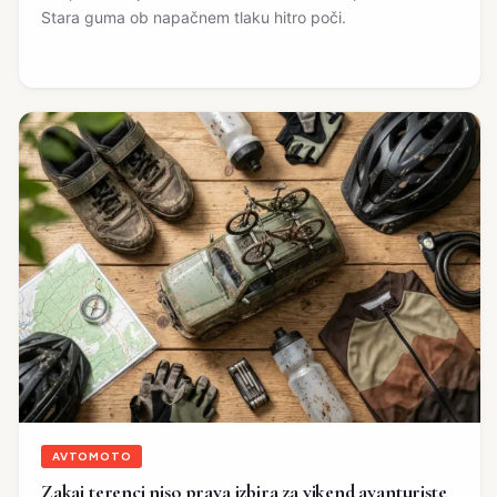
Stara guma ob napačnem tlaku hitro poči.
AVTOMOTO
Zakaj terenci niso prava izbira za vikend avanturiste