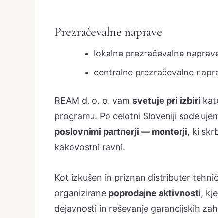
Prezračevalne naprave
lokalne prezračevalne naprav
centralne prezračevalne napr
REAM d. o. o. vam
svetuje pri izbiri
kate
programu. Po celotni Sloveniji sodeluj
poslovnimi partnerji — monterji
, ki sk
kakovostni ravni.
Kot izkušen in priznan distributer tehn
organizirane
poprodajne aktivnosti
, k
dejavnosti in reševanje garancijskih zah