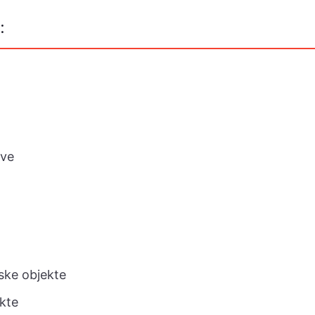
:
ave
ske objekte
ekte