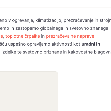
eno v ogrevanje, klimatizacijo, prezračevanje in stroj
lujemo in zastopamo globalnega in svetovno znanega
ve
,
toplotne črpalke
in
prezračevalne naprave
išču uspešno opravljamo aktivnosti kot
uradni in
 izdelke te svetovno priznane in kakovostne blagov