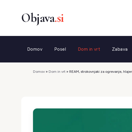
Preskoči
na
vsebino
Domov
Posel
Dom in vrt
Zabava
Domov
»
Dom in vrt
»
REAM, strokovnjaki za ogrevanje, hlaje