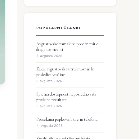
POPULARNI ČLANKI
Avgustovske zamašene pore in mit o
dragi kozmetiki
7. avgusta 2026
Zakaj avgustovska utrujenost ni le
posledica vročine
6. avgusta 2026
Spletna dostopnost neposredno viša
prodajne rezultate
5. avgusta 2026
Presekana popkovina ure in telefona
4. avgusta 2026
Kratki cikli poleti tiho uničujejo