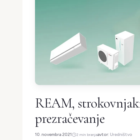
REAM, strokovnjaki 
prezračevanje
10. novembra 2021
avtor:
Uredništvo
2 min branja