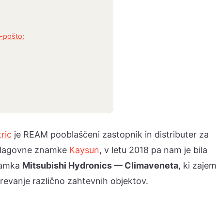
e-pošto:
ric
je REAM pooblaščeni zastopnik in distributer za
 blagovne znamke
Kaysun
, v letu 2018 pa nam je bila
namka
Mitsubishi Hydronics — Climaveneta
, ki zaje
grevanje različno zahtevnih objektov.