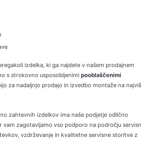
e
ave
regakoli izdelka, ki ga najdete v našem prodajnem
emo s strokovno usposobljenimi
pooblaščenimi
rbijo za nadaljnjo prodajo in izvedbo montaže na najviš
ično zahtevnih izdelkov ima naše podjetje odlično
jer vam zagotavljamo vso podporo na področju servis
tevkov, vzdrževanje in kvalitetne servisne storitve z