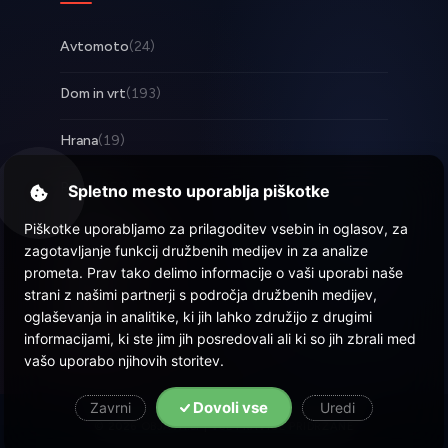
Avtomoto
(24)
Dom in vrt
(193)
Hrana
(19)
Posel
(253)
Spletno mesto uporablja piškotke
Piškotke uporabljamo za prilagoditev vsebin in oglasov, za
Tehnologija
(17)
zagotavljanje funkcij družbenih medijev in za analize
prometa. Prav tako delimo informacije o vaši uporabi naše
Zabava
(58)
strani z našimi partnerji s področja družbenih medijev,
oglaševanja in analitike, ki jih lahko združijo z drugimi
Zdravje
(22)
informacijami, ki ste jim jih posredovali ali ki so jih zbrali med
vašo uporabo njihovih storitev.
Dovoli vse
Zavrni
Uredi
© 2026 Objava.si
| Vse pravice pridržane