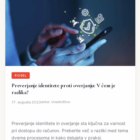
POSEL
Preverjanje identitete proti overjanju: V čem je
razlika?
avtor:
Uredništvo
17. avgusta 2023
Preverjanje identitete in overjanje sta ključna za varnost
pri dostopu do računov. Preberite več o razliki med tema
dvema procesoma in kako delujeta v praksi.