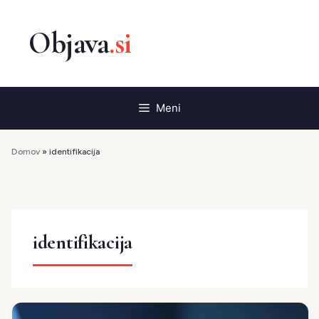
Preskoči
na
vsebino
Meni
Domov
»
identifikacija
identifikacija