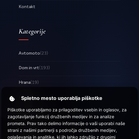
Kontakt
Kategorije
Avtomoto
(23)
Dom in vrt
(193)
Hrana
(19)
Posel
(253)
Spletno mesto uporablja piškotke
Piškotke uporabljamo za prilagoditev vsebin in oglasov, za
Tehnologija
(17)
zagotavljanje funkcij družbenih medijev in za analize
prometa. Prav tako delimo informacije o vaši uporabi naše
Zabava
(58)
strani z našimi partnerji s področja družbenih medijev,
oglaševanja in analitike, ki jih lahko združijo z drugimi