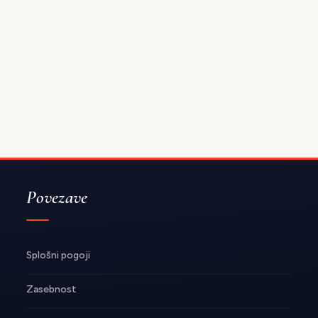
Povezave
Splošni pogoji
Zasebnost