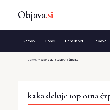
Preskoči
na
vsebino
Domov
Posel
Dom in vrt
Zabava
Domov
»
kako deluje toplotna črpalka
kako deluje toplotna čr