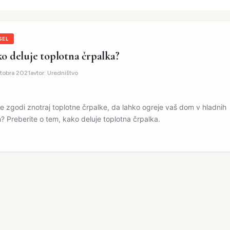
SEL
o deluje toplotna črpalka?
ktobra 2021
avtor:
Uredništvo
se zgodi znotraj toplotne črpalke, da lahko ogreje vaš dom v hladnih
? Preberite o tem, kako deluje toplotna črpalka.