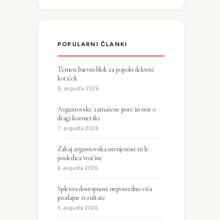
POPULARNI ČLANKI
Temen barvni blok za popoln delovni
kotiček
8. avgusta 2026
Avgustovske zamašene pore in mit o
dragi kozmetiki
7. avgusta 2026
Zakaj avgustovska utrujenost ni le
posledica vročine
6. avgusta 2026
Spletna dostopnost neposredno viša
prodajne rezultate
5. avgusta 2026