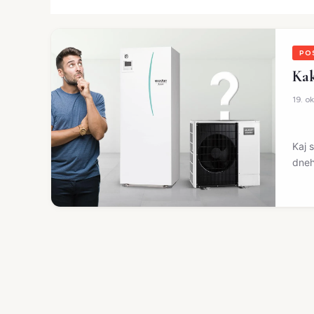
PO
Kak
19. o
Kaj 
dneh