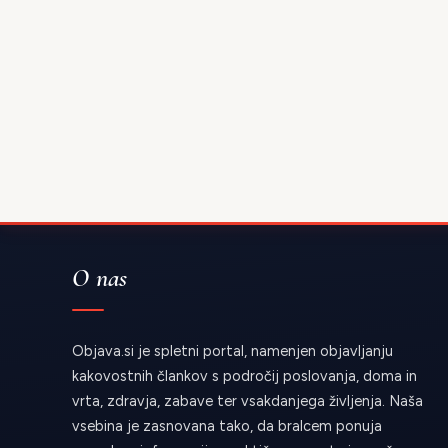
O nas
Objava.si je spletni portal, namenjen objavljanju
kakovostnih člankov s področij poslovanja, doma in
vrta, zdravja, zabave ter vsakdanjega življenja. Naša
vsebina je zasnovana tako, da bralcem ponuja