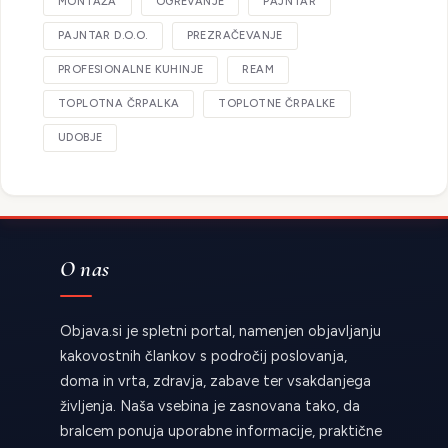
MONTAŽA
OGREVANJE
PAJNTAR
PAJNTAR D.O.O.
PREZRAČEVANJE
PROFESIONALNE KUHINJE
REAM
TOPLOTNA ČRPALKA
TOPLOTNE ČRPALKE
UDOBJE
O nas
Objava.si je spletni portal, namenjen objavljanju
kakovostnih člankov s področij poslovanja,
doma in vrta, zdravja, zabave ter vsakdanjega
življenja. Naša vsebina je zasnovana tako, da
bralcem ponuja uporabne informacije, praktične