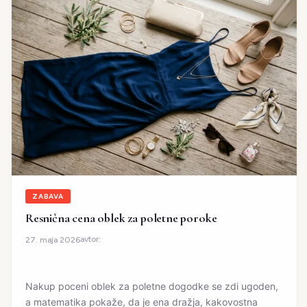
ZABAVA
Resnična cena oblek za poletne poroke
avtor:
27. maja 2026
Nakup poceni oblek za poletne dogodke se zdi ugoden,
a matematika pokaže, da je ena dražja, kakovostna