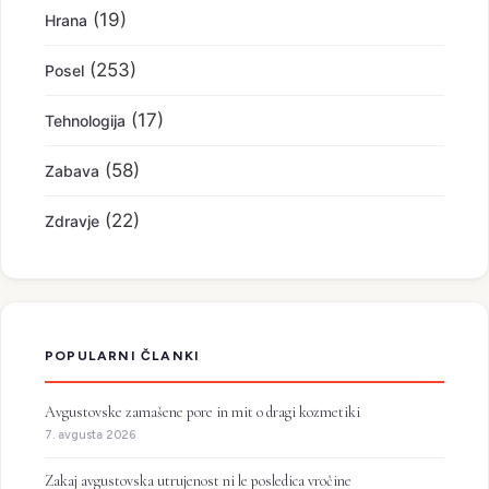
(19)
Hrana
(253)
Posel
(17)
Tehnologija
(58)
Zabava
(22)
Zdravje
POPULARNI ČLANKI
Avgustovske zamašene pore in mit o dragi kozmetiki
7. avgusta 2026
Zakaj avgustovska utrujenost ni le posledica vročine