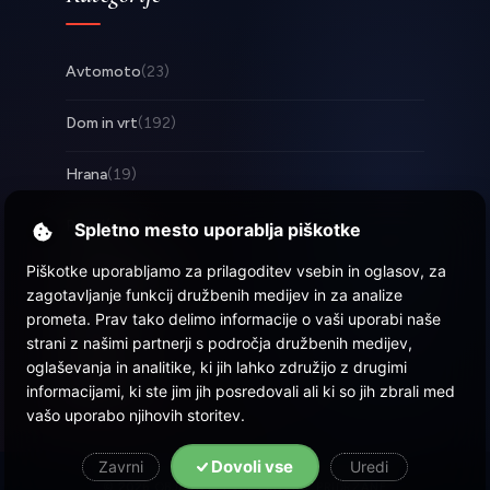
Avtomoto
(23)
Dom in vrt
(192)
Hrana
(19)
Posel
(253)
Spletno mesto uporablja piškotke
Piškotke uporabljamo za prilagoditev vsebin in oglasov, za
Tehnologija
(17)
zagotavljanje funkcij družbenih medijev in za analize
prometa. Prav tako delimo informacije o vaši uporabi naše
Zabava
(58)
strani z našimi partnerji s področja družbenih medijev,
oglaševanja in analitike, ki jih lahko združijo z drugimi
Zdravje
(22)
informacijami, ki ste jim jih posredovali ali ki so jih zbrali med
vašo uporabo njihovih storitev.
Dovoli vse
Zavrni
Uredi
© 2026 Objava.si
| Vse pravice pridržane