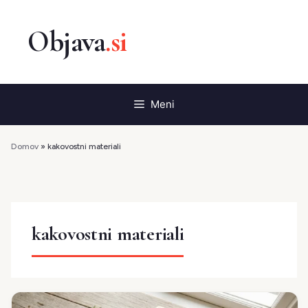
Preskoči
na
vsebino
Meni
Domov
»
kakovostni materiali
kakovostni materiali