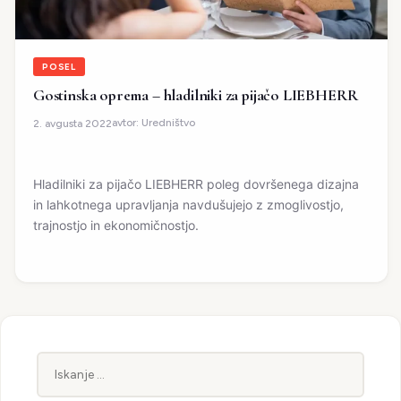
POSEL
Gostinska oprema – hladilniki za pijačo LIEBHERR
avtor:
Uredništvo
2. avgusta 2022
Hladilniki za pijačo LIEBHERR poleg dovršenega dizajna
in lahkotnega upravljanja navdušujejo z zmoglivostjo,
trajnostjo in ekonomičnostjo.
Iskanje: