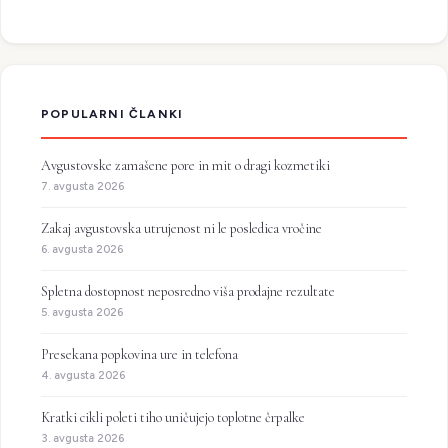
POPULARNI ČLANKI
Avgustovske zamašene pore in mit o dragi kozmetiki
7. avgusta 2026
Zakaj avgustovska utrujenost ni le posledica vročine
6. avgusta 2026
Spletna dostopnost neposredno viša prodajne rezultate
5. avgusta 2026
Presekana popkovina ure in telefona
4. avgusta 2026
Kratki cikli poleti tiho uničujejo toplotne črpalke
3. avgusta 2026