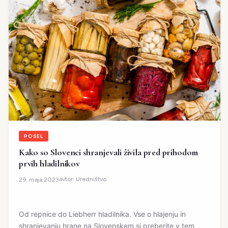
POSEL
Kako so Slovenci shranjevali živila pred prihodom
prvih hladilnikov
avtor:
Uredništvo
29. maja 2023
Od repnice do Liebherr hladilnika. Vse o hlajenju in
shranjevanju hrane na Slovenskem si preberite v tem