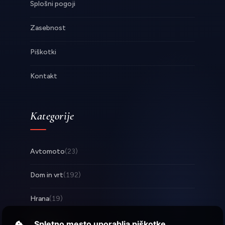
Splošni pogoji
Zasebnost
Piškotki
Kontakt
Kategorije
Avtomoto
(23)
Dom in vrt
(192)
Hrana
(19)
Posel
(253)
Spletno mesto uporablja piškotke