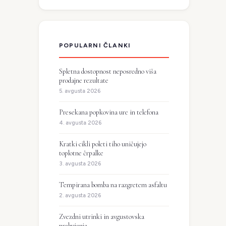
POPULARNI ČLANKI
Spletna dostopnost neposredno viša
prodajne rezultate
5. avgusta 2026
Presekana popkovina ure in telefona
4. avgusta 2026
Kratki cikli poleti tiho uničujejo
toplotne črpalke
3. avgusta 2026
Tempirana bomba na razgretem asfaltu
2. avgusta 2026
Zvezdni utrinki in avgustovska
prebujenja