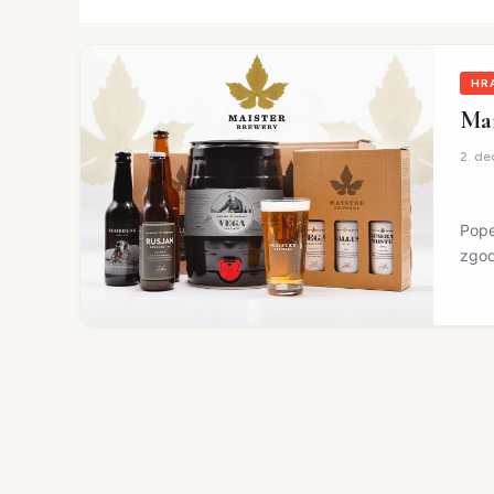
HR
Mai
2. d
Pope
zgod