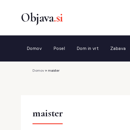
Preskoči
na
vsebino
Domov
Posel
Dom in vrt
Zabava
Domov
»
maister
maister