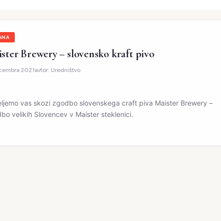
ANA
ster Brewery – slovensko kraft pivo
ecembra 2021
avtor:
Uredništvo
ljemo vas skozi zgodbo slovenskega craft piva Maister Brewery –
bo velikih Slovencev v Maister steklenici.