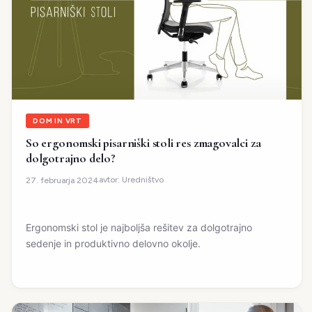
DOM IN VRT
So ergonomski pisarniški stoli res zmagovalci za
dolgotrajno delo?
avtor:
Uredništvo
27. februarja 2024
Ergonomski stol je najboljša rešitev za dolgotrajno
sedenje in produktivno delovno okolje.