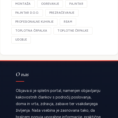
MONTAŽA
OGREVANJE
PAJNTAR
PAJNTAR D.O.O.
PREZRAČEVANJE
PROFESIONALNE KUHINJE
REAM
TOPLOTNA ČRPALKA
TOPLOTNE ČRPALKE
UDOBJE
O nas
Objava.si je spletni portal, namenjen objavljanju
kakovostnih člankov s področij poslovanja,
doma in vrta, zdravja, zabave ter vsakdanjega
življenja. Naša vsebina je zasnovana tako, da
bralcem ponuja uporabne informacije, praktične