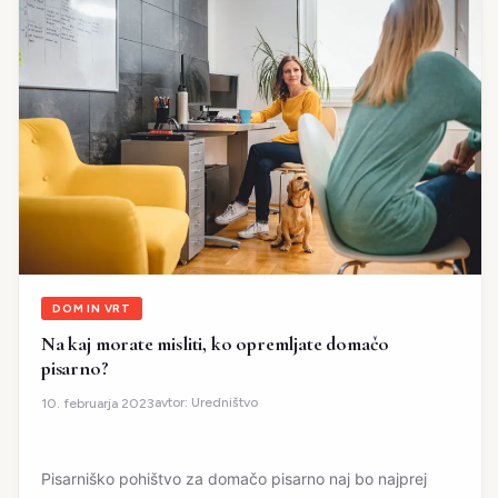
DOM IN VRT
Na kaj morate misliti, ko opremljate domačo
pisarno?
avtor:
Uredništvo
10. februarja 2023
Pisarniško pohištvo za domačo pisarno naj bo najprej