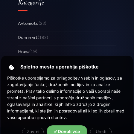
Kategorije
Avtomoto
(23)
Dom in vrt
(192)
Hrana
(19)
Posel
(253)
Spletno mesto uporablja piškotke
Piškotke uporabljamo za prilagoditev vsebin in oglasov, za
Tehnologija
(17)
zagotavljanje funkcij družbenih medijev in za analize
prometa. Prav tako delimo informacije o vaši uporabi naše
Zabava
(57)
strani z našimi partnerji s področja družbenih medijev,
oglaševanja in analitike, ki jih lahko združijo z drugimi
Zdravje
(22)
informacijami, ki ste jim jih posredovali ali ki so jih zbrali med
vašo uporabo njihovih storitev.
Dovoli vse
Zavrni
Uredi