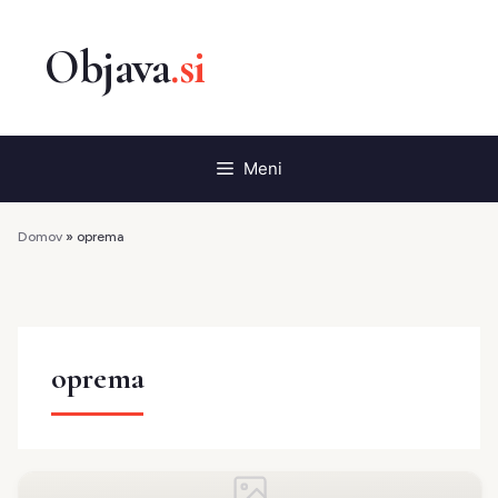
Preskoči
na
vsebino
Meni
Domov
»
oprema
oprema