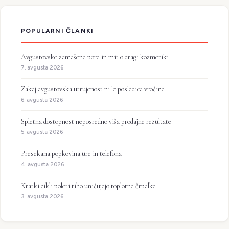
POPULARNI ČLANKI
Avgustovske zamašene pore in mit o dragi kozmetiki
7. avgusta 2026
Zakaj avgustovska utrujenost ni le posledica vročine
6. avgusta 2026
Spletna dostopnost neposredno viša prodajne rezultate
5. avgusta 2026
Presekana popkovina ure in telefona
4. avgusta 2026
Kratki cikli poleti tiho uničujejo toplotne črpalke
3. avgusta 2026