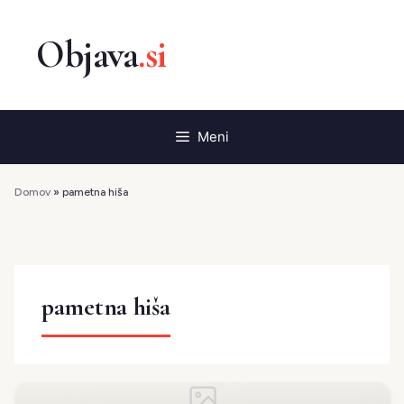
Preskoči
na
vsebino
Meni
Domov
»
pametna hiša
pametna hiša