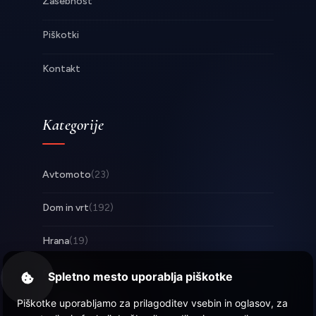
Zasebnost
Piškotki
Kontakt
Kategorije
Avtomoto
(23)
Dom in vrt
(192)
Hrana
(19)
Posel
(253)
Spletno mesto uporablja piškotke
Piškotke uporabljamo za prilagoditev vsebin in oglasov, za
Tehnologija
(17)