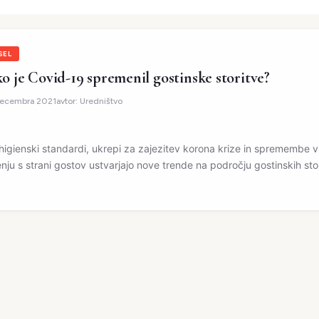
SEL
o je Covid-19 spremenil gostinske storitve?
decembra 2021
avtor:
Uredništvo
i higienski standardi, ukrepi za zajezitev korona krize in spremembe v
nju s strani gostov ustvarjajo nove trende na področju gostinskih stor