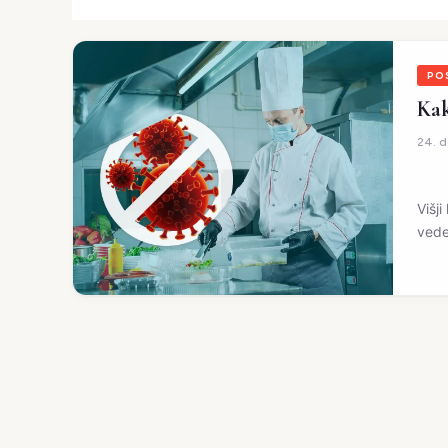
PO
Kak
24. 
Višj
vede