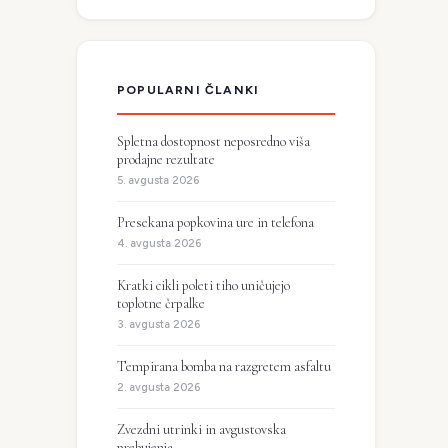
POPULARNI ČLANKI
Spletna dostopnost neposredno viša
prodajne rezultate
5. avgusta 2026
Presekana popkovina ure in telefona
4. avgusta 2026
Kratki cikli poleti tiho uničujejo
toplotne črpalke
3. avgusta 2026
Tempirana bomba na razgretem asfaltu
2. avgusta 2026
Zvezdni utrinki in avgustovska
prebujenja