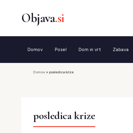
Preskoči
na
vsebino
Domov
Posel
Dom in vrt
Zabava
Domov
»
posledica krize
posledica krize