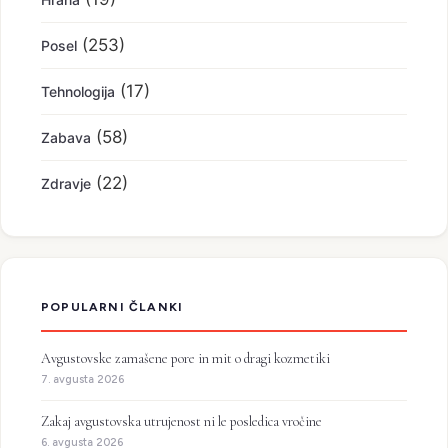
(253)
Posel
(17)
Tehnologija
(58)
Zabava
(22)
Zdravje
POPULARNI ČLANKI
Avgustovske zamašene pore in mit o dragi kozmetiki
7. avgusta 2026
Zakaj avgustovska utrujenost ni le posledica vročine
6. avgusta 2026