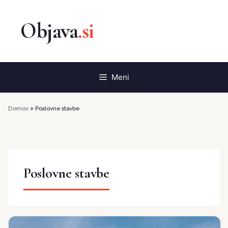
Preskoči
na
vsebino
Meni
Domov
»
Poslovne stavbe
Poslovne stavbe