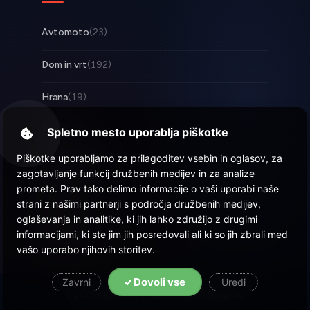
Avtomoto
(23)
Dom in vrt
(192)
Hrana
(19)
Posel
(253)
Spletno mesto uporablja piškotke
Piškotke uporabljamo za prilagoditev vsebin in oglasov, za
Tehnologija
(17)
zagotavljanje funkcij družbenih medijev in za analize
prometa. Prav tako delimo informacije o vaši uporabi naše
Zabava
(58)
strani z našimi partnerji s področja družbenih medijev,
oglaševanja in analitike, ki jih lahko združijo z drugimi
Zdravje
(22)
informacijami, ki ste jim jih posredovali ali ki so jih zbrali med
vašo uporabo njihovih storitev.
Dovoli vse
Zavrni
Uredi
© 2026 Objava.si
| Vse pravice pridržane