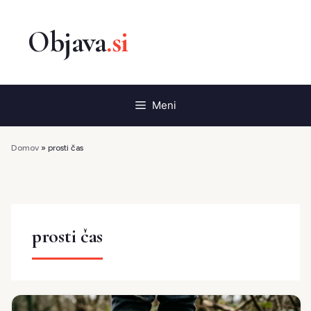
Preskoči
na
vsebino
Meni
Domov
»
prosti čas
prosti čas