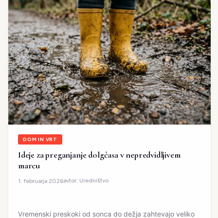
DOM IN VRT
Ideje za preganjanje dolgčasa v nepredvidljivem
marcu
avtor:
Uredništvo
1. februarja 2026
Vremenski preskoki od sonca do dežja zahtevajo veliko