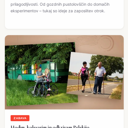
prilagodljivosti. Od gozdnih pustolovščin do domačih
eksperimentov – tukaj so ideje za zaposlitev otrok.
ZABAVA
Hodim, kolesarim in odkrivam Prlekijo