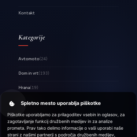
Kontakt
Kategorije
Avtomoto
(24)
Dom in vrt
(193)
Hrana
(19)
Posel
(253)
Spletno mesto uporablja piškotke
Piškotke uporabljamo za prilagoditev vsebin in oglasov, za
Tehnologija
(17)
zagotavljanje funkcij družbenih medijev in za analize
prometa. Prav tako delimo informacije o vaši uporabi naše
Zabava
(58)
strani z našimi partnerji s področja družbenih medijev,