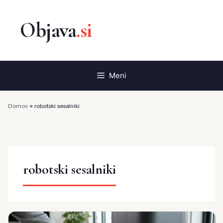
Preskoči
na
vsebino
Meni
Domov
»
robotski sesalniki
robotski sesalniki