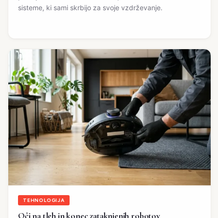
sisteme, ki sami skrbijo za svoje vzdrževanje.
TEHNOLOGIJA
Oči na tleh in konec zataknjenih robotov