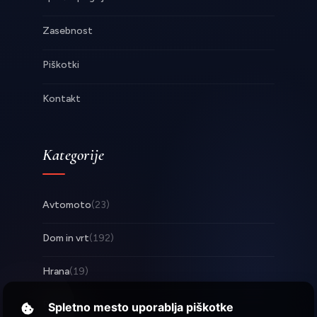
Zasebnost
Piškotki
Kontakt
Kategorije
Avtomoto
(23)
Dom in vrt
(192)
Hrana
(19)
Posel
(253)
Spletno mesto uporablja piškotke