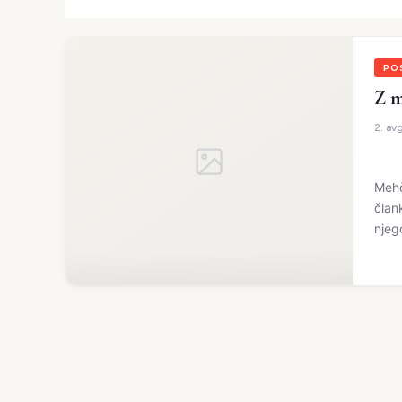
PO
Z m
2. av
Mehč
član
njego