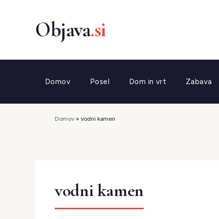
Preskoči
na
vsebino
Domov
Posel
Dom in vrt
Zabava
Domov
»
vodni kamen
vodni kamen