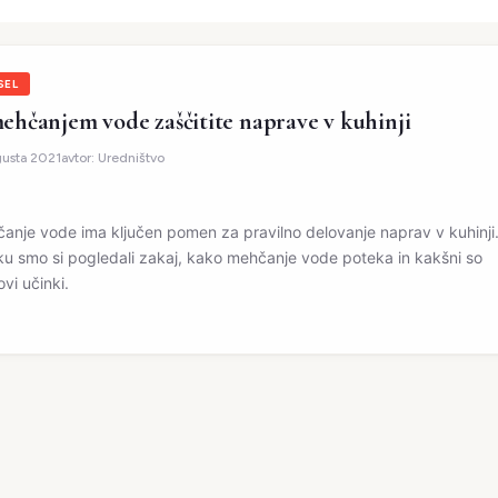
SEL
ehčanjem vode zaščitite naprave v kuhinji
gusta 2021
avtor:
Uredništvo
anje vode ima ključen pomen za pravilno delovanje naprav v kuhinji
ku smo si pogledali zakaj, kako mehčanje vode poteka in kakšni so
vi učinki.