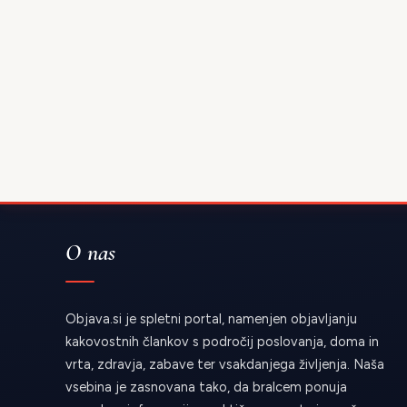
O nas
Objava.si je spletni portal, namenjen objavljanju
kakovostnih člankov s področij poslovanja, doma in
vrta, zdravja, zabave ter vsakdanjega življenja. Naša
vsebina je zasnovana tako, da bralcem ponuja