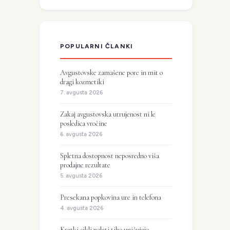
POPULARNI ČLANKI
Avgustovske zamašene pore in mit o
dragi kozmetiki
7. avgusta 2026
Zakaj avgustovska utrujenost ni le
posledica vročine
6. avgusta 2026
Spletna dostopnost neposredno viša
prodajne rezultate
5. avgusta 2026
Presekana popkovina ure in telefona
4. avgusta 2026
Kratki cikli poleti tiho uničujejo