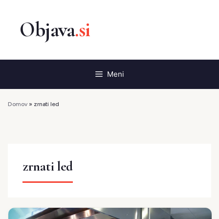
Preskoči
na
vsebino
Meni
Domov
»
zrnati led
zrnati led