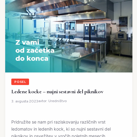
POSEL
Ledene kocke – nujni sestavni del piknikov
avtor:
Uredništvo
3. avgusta 2023
Pridružite se nam pri raziskovanju različnih vrst
ledomatov in ledenih kock, ki so nujni sestavni del
piknikov in osvežitev v vročih poletnih mesecih.