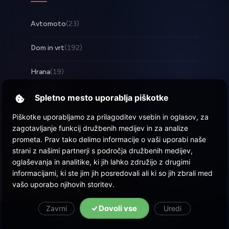
Avtomoto
(23)
Dom in vrt
(192)
Hrana
(19)
Posel
(253)
Spletno mesto uporablja piškotke
Piškotke uporabljamo za prilagoditev vsebin in oglasov, za
Tehnologija
(17)
zagotavljanje funkcij družbenih medijev in za analize
prometa. Prav tako delimo informacije o vaši uporabi naše
Zabava
(57)
strani z našimi partnerji s področja družbenih medijev,
oglaševanja in analitike, ki jih lahko združijo z drugimi
Zdravje
(22)
informacijami, ki ste jim jih posredovali ali ki so jih zbrali med
vašo uporabo njihovih storitev.
Dovoli vse
Zavrni
Uredi
© 2026 Objava.si
| Vse pravice pridržane