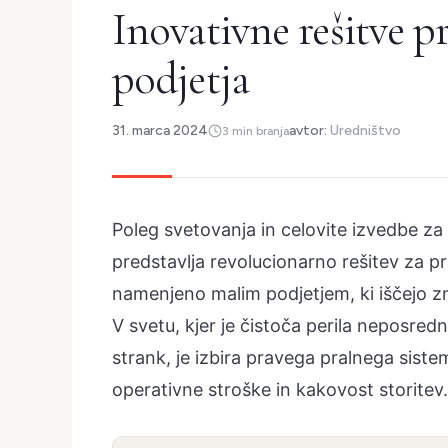
Inovativne rešitve 
podjetja
31. marca 2024
avtor:
Uredništvo
3 min branja
Poleg svetovanja in celovite izvedbe za 
predstavlja revolucionarno rešitev za p
namenjeno malim podjetjem, ki iščejo zm
V svetu, kjer je čistoča perila neposr
strank, je izbira pravega pralnega siste
operativne stroške in kakovost storitev.