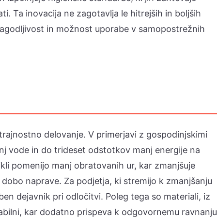
. Ta inovacija ne zagotavlja le hitrejših in boljših
rilagodljivost in možnost uporabe v samopostrežnih
rajnostno delovanje. V primerjavi z gospodinjskimi
anj vode in do trideset odstotkov manj energije na
cikli pomenijo manj obratovanih ur, kar zmanjšuje
o dobo naprave. Za podjetja, ki stremijo k zmanjšanju
n dejavnik pri odločitvi. Poleg tega so materiali, iz
klabilni, kar dodatno prispeva k odgovornemu ravnanju