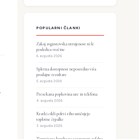
POPULARNI ČLANKI
Zakaj avgustovska utrujenost ni le
posledica vročine
6. avgusta 2026
Spletna dostopnost neposredno viša
prodajne rezultate
5. avgusta 2026
.
Presekana popkovina ure in telefona
4. avgusta 2026
Kratki cikli poleti tiho uničujejo
toplotne črpalke
3. avgusta 2026
Tempirana bomba na razgretem asfaltu