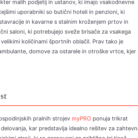
ter malih podjetij in ustanov, ki imajo vsakodnevne
jšimi uporabniki so butični hoteli in penzioni, ki
stavracije in kavarne s stalnim kroženjem prtov in
ični saloni, ki potrebujejo sveže brisače za vsakega
z velikimi količinami športnih oblačil. Prav tako je
ambulante, domove za ostarele in otroške vrtce, kjer
.
st
spodinjskih pralnih strojev
myPRO
ponuja trikrat
t delovanja, kar predstavlja idealno rešitev za zahtevn