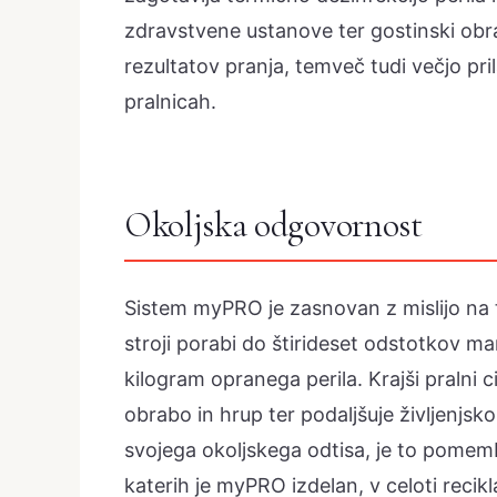
zdravstvene ustanove ter gostinski obrati
rezultatov pranja, temveč tudi večjo p
pralnicah.
Okoljska odgovornost
Sistem myPRO je zasnovan z mislijo na t
stroji porabi do štirideset odstotkov m
kilogram opranega perila. Krajši pralni 
obrabo in hrup ter podaljšuje življenjsk
svojega okoljskega odtisa, je to pomembe
katerih je myPRO izdelan, v celoti reci