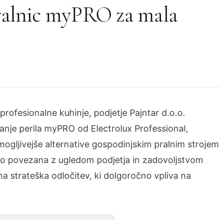
pralnic myPRO za mala
profesionalne kuhinje, podjetje Pajntar d.o.o.
ranje perila myPRO od Electrolux Professional,
ogljivejše alternative gospodinjskim pralnim strojem
edno povezana z ugledom podjetja in zadovoljstvom
ma strateška odločitev, ki dolgoročno vpliva na