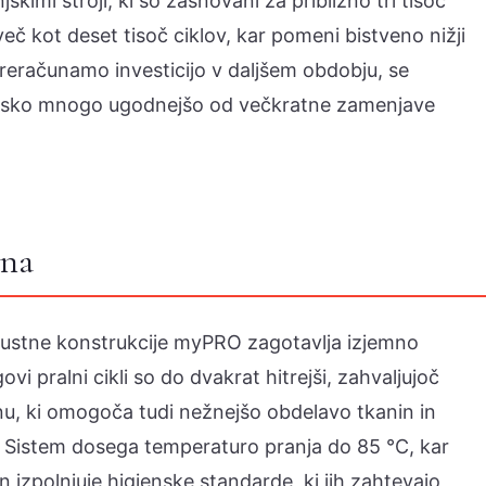
skimi stroji, ki so zasnovani za približno tri tisoč
eč kot deset tisoč ciklov, kar pomeni bistveno nižji
reračunamo investicijo v daljšem obdobju, se
omsko mnogo ugodnejšo od večkratne zamenjave
ena
bustne konstrukcije myPRO zagotavlja izjemno
ovi pralni cikli so do dvakrat hitrejši, zahvaljujoč
u, ki omogoča tudi nežnejšo obdelavo tkanin in
. Sistem dosega temperaturo pranja do 85 °C, kar
n izpolnjuje higienske standarde, ki jih zahtevajo