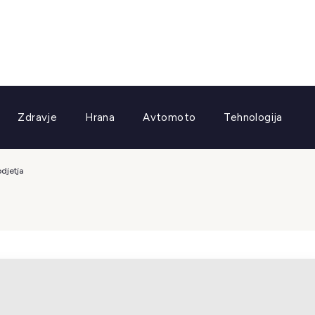
Zdravje
Hrana
Avtomoto
Tehnologija
djetja