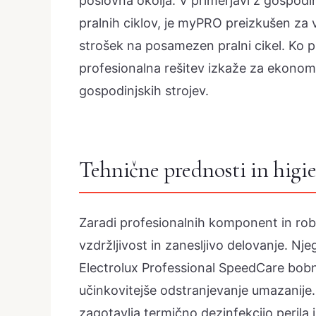
poslovna okolja. V primerjavi z gospodinj
pralnih ciklov, je myPRO preizkušen za v
strošek na posamezen pralni cikel. Ko p
profesionalna rešitev izkaže za ekon
gospodinjskih strojev.
Tehnične prednosti in higi
Zaradi profesionalnih komponent in ro
vzdržljivost in zanesljivo delovanje. Njeg
Electrolux Professional SpeedCare bobn
učinkovitejše odstranjevanje umazanije
zagotavlja termično dezinfekcijo perila i