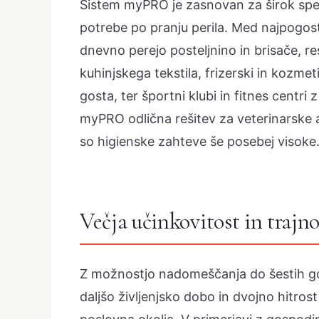
Sistem myPRO je zasnovan za širok spek
potrebe po pranju perila. Med najpogoste
dnevno perejo posteljnino in brisače, re
kuhinjskega tekstila, frizerski in kozmet
gosta, ter športni klubi in fitnes centri 
myPRO odlična rešitev za veterinarske 
so higienske zahteve še posebej visoke
Večja učinkovitost in trajno
Z možnostjo nadomeščanja do šestih go
daljšo življenjsko dobo in dvojno hitros