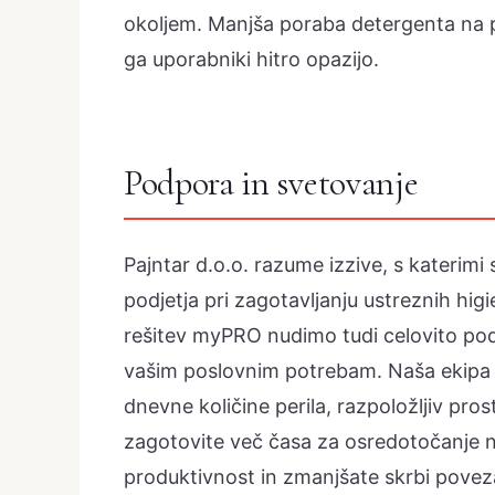
okoljem. Manjša poraba detergenta na pr
ga uporabniki hitro opazijo.
Podpora in svetovanje
Pajntar d.o.o. razume izzive, s katerimi
podjetja pri zagotavljanju ustreznih hi
rešitev myPRO nudimo tudi celovito podp
vašim poslovnim potrebam. Naša ekipa 
dnevne količine perila, razpoložljiv pro
zagotovite več časa za osredotočanje n
produktivnost in zmanjšate skrbi povez