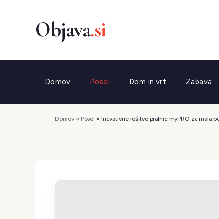
Preskoči
na
vsebino
Domov
Posel
Dom in vrt
Zabava
Domov
»
Posel
»
Inovativne rešitve pralnic myPRO za mala po