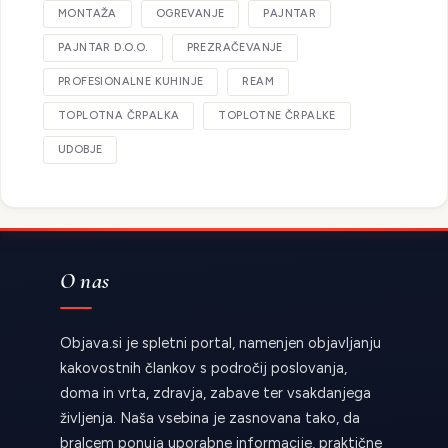
MONTAŽA
OGREVANJE
PAJNTAR
PAJNTAR D.O.O.
PREZRAČEVANJE
PROFESIONALNE KUHINJE
REAM
TOPLOTNA ČRPALKA
TOPLOTNE ČRPALKE
UDOBJE
O nas
Objava.si je spletni portal, namenjen objavljanju
kakovostnih člankov s področij poslovanja,
doma in vrta, zdravja, zabave ter vsakdanjega
življenja. Naša vsebina je zasnovana tako, da
bralcem ponuja uporabne informacije, praktične