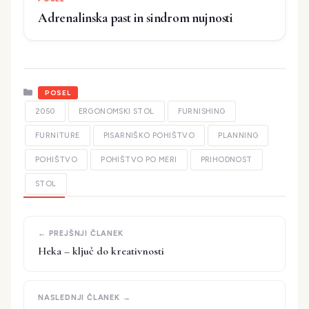
Adrenalinska past in sindrom nujnosti
Kategorije
POSEL
2050
ERGONOMSKI STOL
FURNISHING
FURNITURE
PISARNIŠKO POHIŠTVO
PLANNING
POHIŠTVO
POHIŠTVO PO MERI
PRIHODNOST
STOL
Heka – ključ do kreativnosti