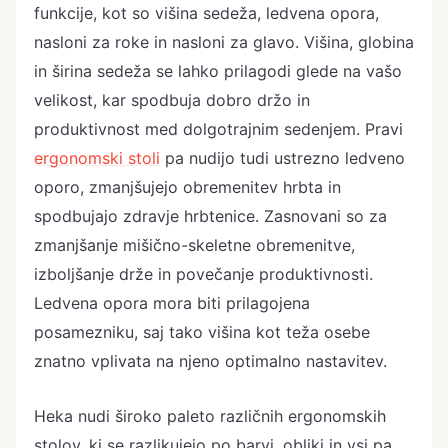
funkcije, kot so višina sedeža, ledvena opora,
nasloni za roke in nasloni za glavo. Višina, globina
in širina sedeža se lahko prilagodi glede na vašo
velikost, kar spodbuja dobro držo in
produktivnost med dolgotrajnim sedenjem. Pravi
ergonomski stoli
pa nudijo tudi ustrezno ledveno
oporo, zmanjšujejo obremenitev hrbta in
spodbujajo zdravje hrbtenice. Zasnovani so za
zmanjšanje mišično-skeletne obremenitve,
izboljšanje drže in povečanje produktivnosti.
Ledvena opora mora biti prilagojena
posamezniku, saj tako višina kot teža osebe
znatno vplivata na njeno optimalno nastavitev.
Heka nudi široko paleto različnih ergonomskih
stolov, ki se razlikujejo po barvi, obliki in vsi pa