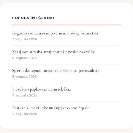
POPULARNI ČLANKI
Avgustovske zamašene pore in mit o dragi kozmetiki
7. avgusta 2026
Zakaj avgustovska utrujenost ni le posledica vročine
6. avgusta 2026
Spletna dostopnost neposredno viša prodajne rezultate
5. avgusta 2026
Presekana popkovina ure in telefona
4. avgusta 2026
Kratki cikli poleti tiho uničujejo toplotne črpalke
3. avgusta 2026