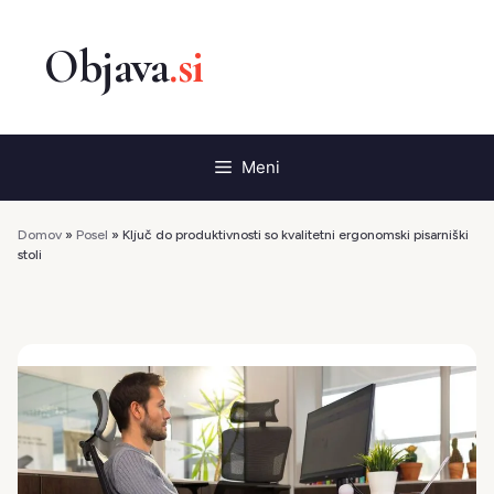
Preskoči
na
vsebino
Meni
Domov
»
Posel
»
Ključ do produktivnosti so kvalitetni ergonomski pisarniški
stoli