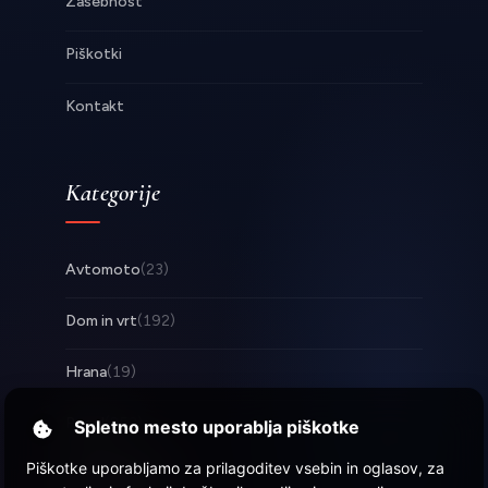
Zasebnost
Piškotki
Kontakt
Kategorije
Avtomoto
(23)
Dom in vrt
(192)
Hrana
(19)
Posel
(253)
Spletno mesto uporablja piškotke
Piškotke uporabljamo za prilagoditev vsebin in oglasov, za
Tehnologija
(17)