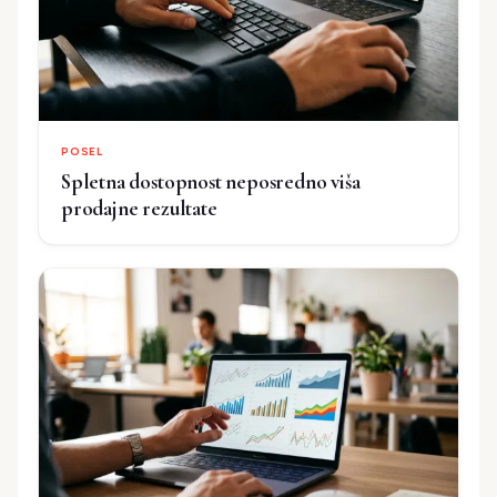
POSEL
Spletna dostopnost neposredno viša
prodajne rezultate