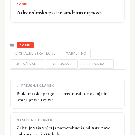
POSEL
Adrenalinska past in sindrom nujnosti
Kategorije
POSEL
DIGITALNE STRATEGIJE
MARKETING
OGLAŠEVANJE
POSLOVANJE
SPLETNA RAST
Bioklimatska pergola – prednosti, delovanje in
izbira prave rešitve
Zakaj je vaša večerja pomembnejša od tiste nove
aplikacije za štetje kalorij