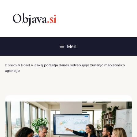
Preskoči
na
vsebino
Meni
Domov
»
Posel
»
Zakaj podjetja danes potrebujejo zunanjo marketinško
agencijo