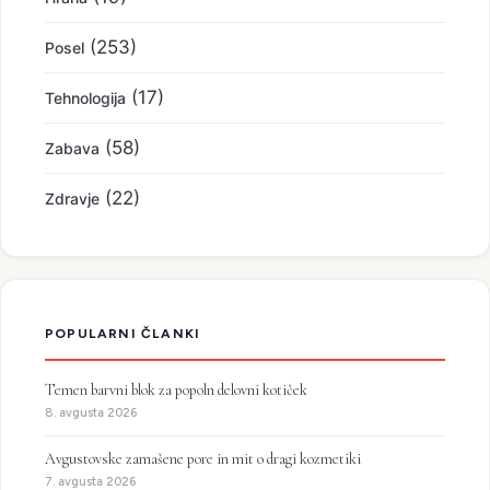
(253)
Posel
(17)
Tehnologija
(58)
Zabava
(22)
Zdravje
POPULARNI ČLANKI
Temen barvni blok za popoln delovni kotiček
8. avgusta 2026
Avgustovske zamašene pore in mit o dragi kozmetiki
7. avgusta 2026