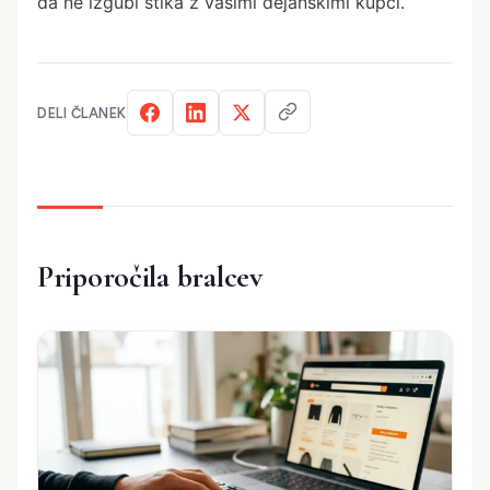
da ne izgubi stika z vašimi dejanskimi kupci.
DELI ČLANEK
Priporočila bralcev