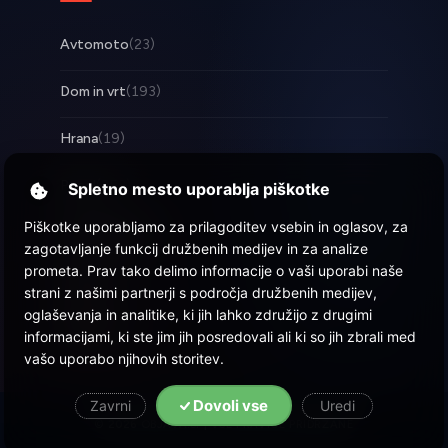
Avtomoto
(23)
Dom in vrt
(193)
Hrana
(19)
Posel
(253)
Spletno mesto uporablja piškotke
Piškotke uporabljamo za prilagoditev vsebin in oglasov, za
Tehnologija
(17)
zagotavljanje funkcij družbenih medijev in za analize
prometa. Prav tako delimo informacije o vaši uporabi naše
Zabava
(58)
strani z našimi partnerji s področja družbenih medijev,
oglaševanja in analitike, ki jih lahko združijo z drugimi
Zdravje
(22)
informacijami, ki ste jim jih posredovali ali ki so jih zbrali med
vašo uporabo njihovih storitev.
Dovoli vse
Zavrni
Uredi
© 2026 Objava.si
| Vse pravice pridržane