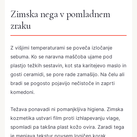
Zimska nega v pomladnem
zraku
Z višjimi temperaturami se poveča izločanje
sebuma. Ko se naravna maščoba ujame pod
plastjo težkih sestavin, kot sta karitejevo maslo in
gosti ceramidi, se pore rade zamašijo. Na čelu ali
bradi se pogosto pojavijo nečistoče in zaprti
komedoni.
Težava ponavadi ni pomanjkljiva higiena. Zimska
kozmetika ustvari film proti izhlapevanju vlage,
spomladi pa takšna plast kožo ovira. Zaradi tega
je menjava tekstur povsem logičen korak.