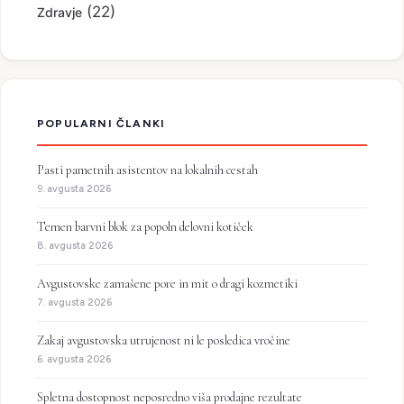
(22)
Zdravje
POPULARNI ČLANKI
Pasti pametnih asistentov na lokalnih cestah
9. avgusta 2026
Temen barvni blok za popoln delovni kotiček
8. avgusta 2026
Avgustovske zamašene pore in mit o dragi kozmetiki
7. avgusta 2026
Zakaj avgustovska utrujenost ni le posledica vročine
6. avgusta 2026
Spletna dostopnost neposredno viša prodajne rezultate