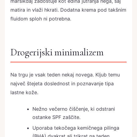
marsikdaj zadostuje kot edina jutranja nega, saj
matira in vlaži hkrati. Dodatna krema pod takšnim
fluidom sploh ni potrebna.
Drogerijski minimalizem
Na trgu je vsak teden nekaj novega. Kljub temu
največ štejeta doslednost in poznavanje tipa
lastne kože.
Nežno večerno čiščenje, ki odstrani
ostanke SPF zaščite.
Uporaba tekočega kemičnega pilinga
(BHA) dvakrat ali trikrat na teden.