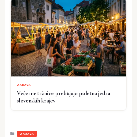
ZABAVA
Večerne tržnice prebujajo poletna jedra
slovenskih krajev
Kategorije
ZABAVA