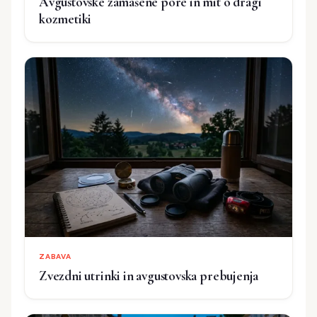
Avgustovske zamašene pore in mit o dragi
kozmetiki
ZABAVA
Zvezdni utrinki in avgustovska prebujenja