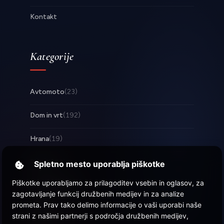
Kontakt
Kategorije
Avtomoto
(23)
Dom in vrt
(192)
Hrana
(19)
Posel
(253)
Spletno mesto uporablja piškotke
Piškotke uporabljamo za prilagoditev vsebin in oglasov, za
Tehnologija
(17)
zagotavljanje funkcij družbenih medijev in za analize
prometa. Prav tako delimo informacije o vaši uporabi naše
Zabava
(57)
strani z našimi partnerji s področja družbenih medijev,