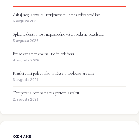
Zakaj avgustovska utrujenost ni le posledica vročine
6. avgusta 2026
Spletna dostopnost neposredno viša prodajne rezultate
5. avgusta 2026
Presekana popkovina ure in telefona
4. avgusta 2026
Kratki cikli poleti tiho uničujejo toplotne črpalke
3. avgusta 2026
Tempirana bomba na razgretem asfaltu
2. avgusta 2026
OZNAKE