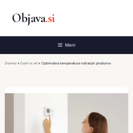
Preskoči
na
vsebino
Meni
Domov
»
Dom in vrt
»
Optimialna temperatura notranjih prostorov