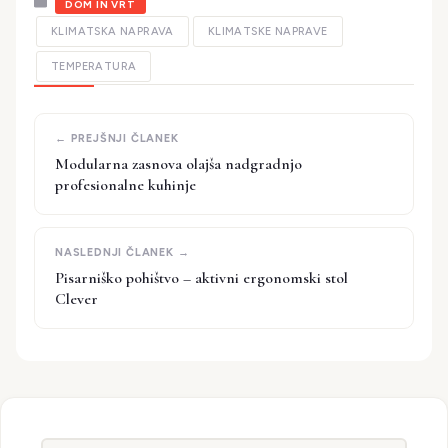
Kategorije
DOM IN VRT
KLIMATSKA NAPRAVA
KLIMATSKE NAPRAVE
TEMPERATURA
Modularna zasnova olajša nadgradnjo
profesionalne kuhinje
Pisarniško pohištvo – aktivni ergonomski stol
Clever