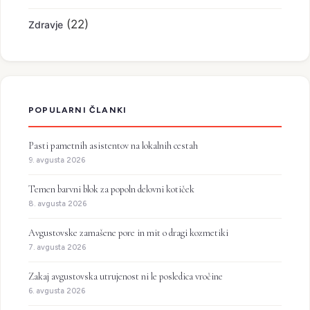
(22)
Zdravje
POPULARNI ČLANKI
Pasti pametnih asistentov na lokalnih cestah
9. avgusta 2026
Temen barvni blok za popoln delovni kotiček
8. avgusta 2026
Avgustovske zamašene pore in mit o dragi kozmetiki
7. avgusta 2026
Zakaj avgustovska utrujenost ni le posledica vročine
6. avgusta 2026