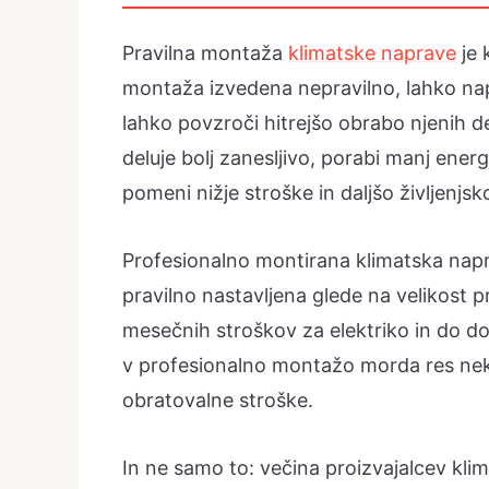
Pravilna montaža
klimatske naprave
je 
montaža izvedena nepravilno, lahko napr
lahko povzroči hitrejšo obrabo njenih
deluje bolj zanesljivo, porabi manj ener
pomeni nižje stroške in daljšo življenjs
Profesionalno montirana klimatska naprav
pravilno nastavljena glede na velikost p
mesečnih stroškov za elektriko in do do
v profesionalno montažo morda res nekol
obratovalne stroške.
In ne samo to: večina proizvajalcev kl