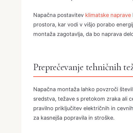
Napačna postavitev
klimatske naprave
prostora, kar vodi v višjo porabo energi
montaža zagotavlja, da bo naprava delov
Preprečevanje tehničnih te
Napačna montaža lahko povzroči številn
sredstva, težave s pretokom zraka ali c
pravilno priključitev električnih in cev
za kasnejša popravila in stroške.