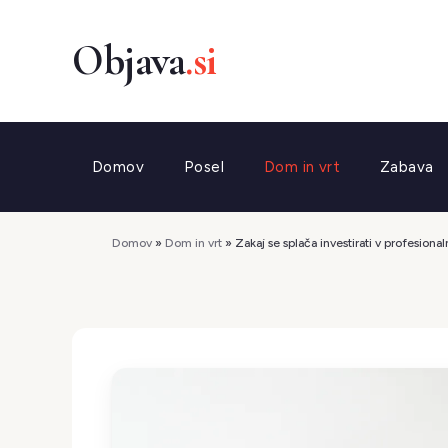
Preskoči
na
vsebino
Domov
Posel
Dom in vrt
Zabava
Domov
»
Dom in vrt
»
Zakaj se splača investirati v profesion