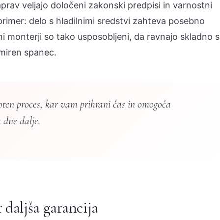
prav veljajo določeni zakonski predpisi in varnostni
 primer: delo s hladilnimi sredstvi zahteva posebno
lni monterji so tako usposobljeni, da ravnajo skladno s
 miren spanec.
loten proces, kar vam prihrani čas in omogoča
 dne dalje.
 daljša garancija