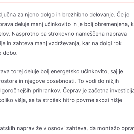
ključna za njeno dolgo in brezhibno delovanje. Če je
ava deluje manj učinkovito in je bolj obremenjena, k
 delov. Nasprotno pa strokovno nameščena naprava
gije in zahteva manj vzdrževanja, kar na dolgi rok
ko dobo.
a torej deluje bolj energetsko učinkovito, saj je
rostora in njegove posebnosti. To vodi do nižjih
lgoročnejših prihrankov. Čeprav je začetna investicij
iko višja, se ta strošek hitro povrne skozi nižje
imatskih naprav že v osnovi zahteva, da montažo opra