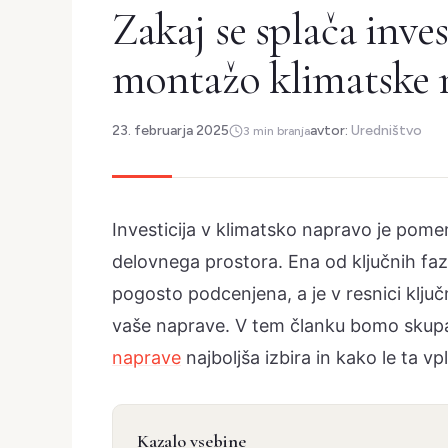
Zakaj se splača inves
montažo klimatske 
23. februarja 2025
avtor:
Uredništvo
3 min branja
Investicija v klimatsko napravo je pome
delovnega prostora. Ena od ključnih fa
pogosto podcenjena, a je v resnici klju
vaše naprave. V tem članku bomo skupaj
naprave
najboljša izbira in kako le ta v
Kazalo vsebine