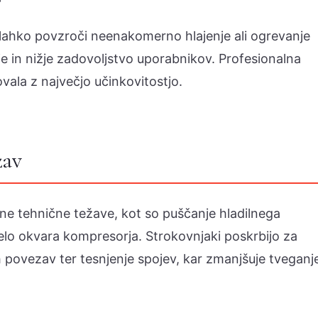
lahko povzroči neenakomerno hlajenje ali ogrevanje
je in nižje zadovoljstvo uporabnikov. Profesionalna
ala z največjo učinkovitostjo.
žav
e tehnične težave, kot so puščanje hladilnega
elo okvara kompresorja. Strokovnjaki poskrbijo za
nih povezav ter tesnjenje spojev, kar zmanjšuje tveganj