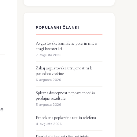
POPULARNI ČLANKI
Avgustovske zamašene pore in mit o
dragi kozmetiki
7. avgusta 2026
Zakaj avgustovska utrujenost ni le
posledica vročine
6. avgusta 2026
Spletna dostopnost neposredno viša
prodajne rezultate
5. avgusta 2026
e.
Presekana popkovina ure in telefona
4. avgusta 2026
Kratki cikli poleti tiho uničujejo