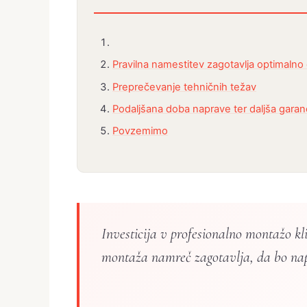
Pravilna namestitev zagotavlja optimalno
Preprečevanje tehničnih težav
Podaljšana doba naprave ter daljša garanc
Povzemimo
Investicija v profesionalno montažo k
montaža namreč zagotavlja, da bo napr