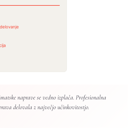
 delovanje
ija
limatske naprave se vedno izplača. Profesionalna
ava delovala z največjo učinkovitostjo.