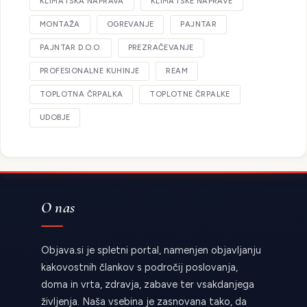
KLIMATSKA NAPRAVA
KLIMATSKE NAPRAVE
MONTAŽA
OGREVANJE
PAJNTAR
PAJNTAR D.O.O.
PREZRAČEVANJE
PROFESIONALNE KUHINJE
REAM
TOPLOTNA ČRPALKA
TOPLOTNE ČRPALKE
UDOBJE
O nas
Objava.si je spletni portal, namenjen objavljanju
kakovostnih člankov s področij poslovanja,
doma in vrta, zdravja, zabave ter vsakdanjega
življenja. Naša vsebina je zasnovana tako, da