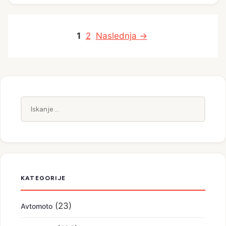
Stran
Stran
1
2
Naslednja
→
Iskanje:
KATEGORIJE
(23)
Avtomoto