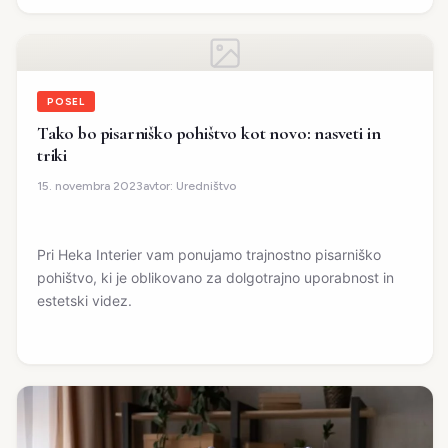
POSEL
Tako bo pisarniško pohištvo kot novo: nasveti in
triki
avtor:
Uredništvo
15. novembra 2023
Pri Heka Interier vam ponujamo trajnostno pisarniško
pohištvo, ki je oblikovano za dolgotrajno uporabnost in
estetski videz.