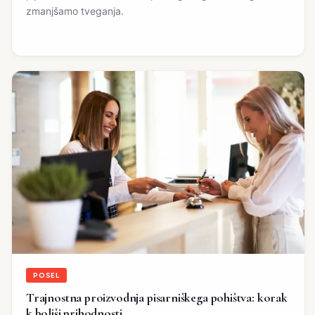
zmanjšamo tveganja.
POSEL
Trajnostna proizvodnja pisarniškega pohištva: korak
k boljši prihodnosti