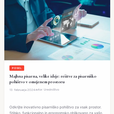
POSEL
Majhna pisarna, velike ideje: rešitve za pisarniško
pohištvo v omejenem prostoru
avtor:
Uredništvo
13. februarja 2024
Odkrijte inovativno pisarniško pohištvo za vsak prostor.
Stilsko, funkcionalno in ergonomsko oblikovano za vašo