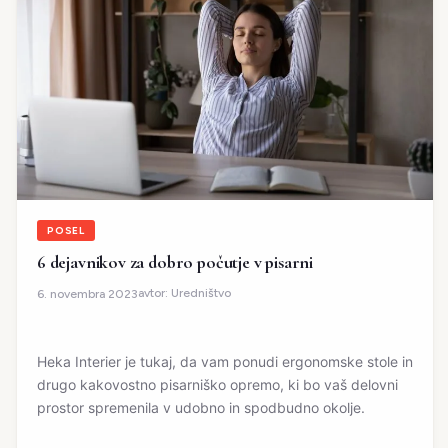
POSEL
6 dejavnikov za dobro počutje v pisarni
avtor:
Uredništvo
6. novembra 2023
Heka Interier je tukaj, da vam ponudi ergonomske stole in
drugo kakovostno pisarniško opremo, ki bo vaš delovni
prostor spremenila v udobno in spodbudno okolje.