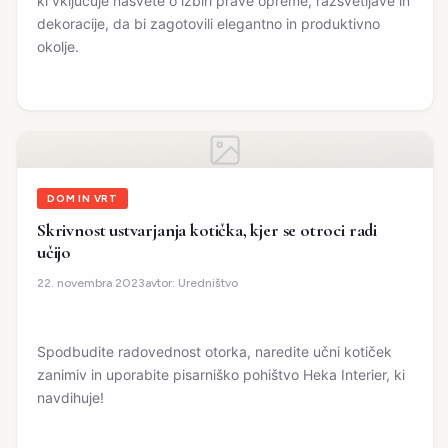
ki vključuje nasvete o izbiri prave opreme, razsvetljave in
dekoracije, da bi zagotovili elegantno in produktivno
okolje.
DOM IN VRT
Skrivnost ustvarjanja kotička, kjer se otroci radi
učijo
avtor:
Uredništvo
22. novembra 2023
Spodbudite radovednost otorka, naredite učni kotiček
zanimiv in uporabite pisarniško pohištvo Heka Interier, ki
navdihuje!