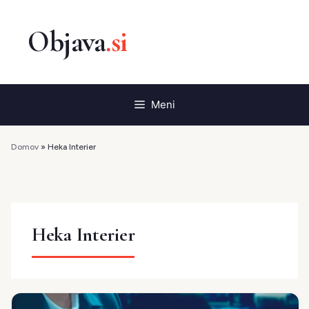
Preskoči
na
vsebino
Meni
Domov
»
Heka Interier
Heka Interier