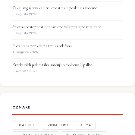
Zakaj avgustovska utrujenost ni le posledica vročine
6. avgusta 2026
Spletna dostopnost neposredno viša prodajne rezultate
5. avgusta 2026
Presekana popkovina ure in telefona
4. avgusta 2026
Kratki cikli poleti tiho uničujejo toplotne črpalke
3. avgusta 2026
OZNAKE
HLAJENJE
IZBIRA KLIME
KLIMA