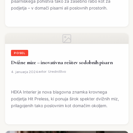
pisarniškega pohištva tako za zasebno rabo kot za
podjetja – v domači pisarni ali poslovnih prostorih.
POSEL
Dvižne mize – inovativna rešitev sodobnih pisarn
avtor:
Uredništvo
4. januarja 2024
HEKA Interier je nova blagovna znamka krovnega
podjetja Hit Preless, ki ponuja širok spekter dvižnih miz,
prilagojenih tako poslovnim kot domačim okoljem.