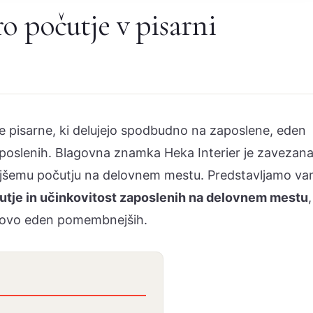
o počutje v pisarni
pisarne, ki delujejo spodbudno na zaposlene, eden
aposlenih. Blagovna znamka Heka Interier je zavezan
 boljšemu počutju na delovnem mestu. Predstavljamo v
očutje in učinkovitost zaposlenih na delovnem mestu
,
ovo eden pomembnejših.