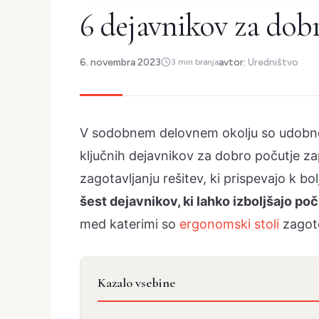
6 dejavnikov za dobr
6. novembra 2023
avtor:
Uredništvo
3 min branja
V sodobnem delovnem okolju so udobne 
ključnih dejavnikov za dobro počutje z
zagotavljanju rešitev, ki prispevajo k
šest dejavnikov, ki lahko izboljšajo p
med katerimi so
ergonomski stoli
zagot
Kazalo vsebine