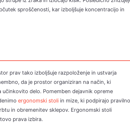
 strupe iz zraka in izločajo kisik. Posledično znižujej
bčutek sproščenosti, kar izboljšuje koncentracijo in
tor prav tako izboljšuje razpoloženje in ustvarja
membno, da je prostor organiziran na način, ki
a učinkovito delo. Pomemben dejavnik opreme
 denimo
ergonomski stoli
in mize, ki podpirajo praviln
hrbtu in obremenitev sklepov. Ergonomski stoli
ovo prava izbira.