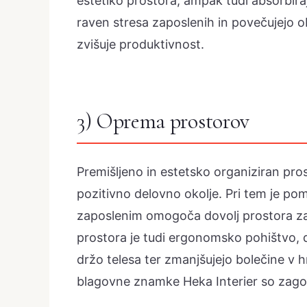
estetiko prostora, ampak tudi absorbirajo
raven stresa zaposlenih in povečujejo o
zvišuje produktivnost.
3) Oprema prostorov
Premišljeno in estetsko organiziran pros
pozitivno delovno okolje. Pri tem je po
zaposlenim omogoča dovolj prostora z
prostora je tudi ergonomsko pohištvo,
držo telesa ter zmanjšujejo bolečine v 
blagovne znamke Heka Interier so zagot