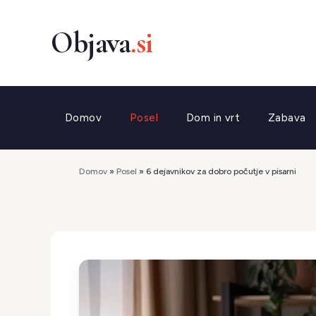
Preskoči
na
vsebino
Domov
Posel
Dom in vrt
Zabava
Domov
»
Posel
»
6 dejavnikov za dobro počutje v pisarni