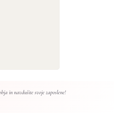
bja in navdušite svoje zaposlene!