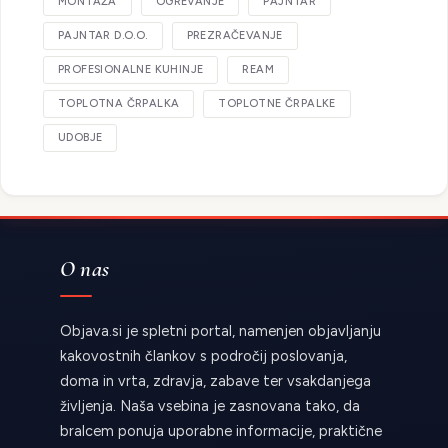
MONTAŽA
OGREVANJE
PAJNTAR
PAJNTAR D.O.O.
PREZRAČEVANJE
PROFESIONALNE KUHINJE
REAM
TOPLOTNA ČRPALKA
TOPLOTNE ČRPALKE
UDOBJE
O nas
Objava.si je spletni portal, namenjen objavljanju
kakovostnih člankov s področij poslovanja,
doma in vrta, zdravja, zabave ter vsakdanjega
življenja. Naša vsebina je zasnovana tako, da
bralcem ponuja uporabne informacije, praktične