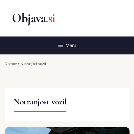
Preskoči
na
vsebino
Meni
Domov
»
Notranjost vozil
Notranjost vozil