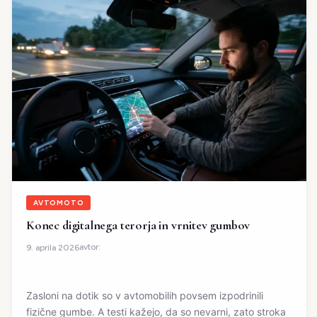
AVTOMOTO
Konec digitalnega terorja in vrnitev gumbov
avtor:
9. aprila 2026
Zasloni na dotik so v avtomobilih povsem izpodrinili
fizične gumbe. A testi kažejo, da so nevarni, zato stroka