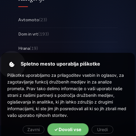
Avtomoto
(23)
Dom in vrt
(193)
Hrana
(19)
Posel
(253)
Spletno mesto uporablja piškotke
Piškotke uporabljamo za prilagoditev vsebin in oglasov, za
Tehnologija
(17)
zagotavljanje funkcij družbenih medijev in za analize
prometa. Prav tako delimo informacije o vaši uporabi naše
Zabava
(58)
strani z našimi partnerji s področja družbenih medijev,
oglaševanja in analitike, ki jih lahko združijo z drugimi
Zdravje
(22)
informacijami, ki ste jim jih posredovali ali ki so jih zbrali med
vašo uporabo njihovih storitev.
Dovoli vse
Zavrni
Uredi
© 2026 Objava.si
| Vse pravice pridržane