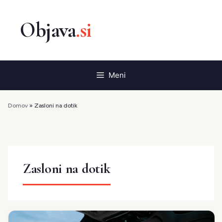
Preskoči
na
vsebino
Meni
Domov
»
Zasloni na dotik
Zasloni na dotik