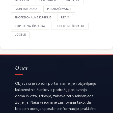
MONTAŽA
OGREVANJE
PAJNTAR
PAJNTAR D.O.O.
PREZRAČEVANJE
PROFESIONALNE KUHINJE
REAM
TOPLOTNA ČRPALKA
TOPLOTNE ČRPALKE
UDOBJE
O nas
Objava.si je spletni portal, namenjen objavljanju
kakovostnih člankov s področij poslovanja,
doma in vrta, zdravja, zabave ter vsakdanjega
življenja. Naša vsebina je zasnovana tako, da
bralcem ponuja uporabne informacije, praktične