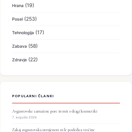
(19)
Hrana
(253)
Posel
(17)
Tehnologija
(58)
Zabava
(22)
Zdravje
POPULARNI ČLANKI
Avgustovske zamašene pore in mit o dragi kozmetiki
7. avgusta 2026
Zakaj avgustovska utrujenost ni le posledica vročine