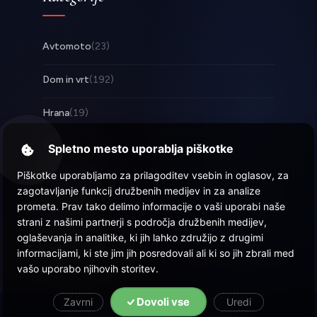
Avtomoto
(23)
Dom in vrt
(192)
Hrana
(19)
Posel
(253)
Spletno mesto uporablja piškotke
Piškotke uporabljamo za prilagoditev vsebin in oglasov, za
Tehnologija
(17)
zagotavljanje funkcij družbenih medijev in za analize
prometa. Prav tako delimo informacije o vaši uporabi naše
Zabava
(58)
strani z našimi partnerji s področja družbenih medijev,
oglaševanja in analitike, ki jih lahko združijo z drugimi
Zdravje
(22)
informacijami, ki ste jim jih posredovali ali ki so jih zbrali med
vašo uporabo njihovih storitev.
Dovoli vse
Zavrni
Uredi
© 2026 Objava.si
| Vse pravice pridržane