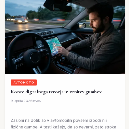
AVTOMOTO
Konec digitalnega terorja in vrnitev gumbov
avtor:
9. aprila 2026
Zasloni na dotik so v avtomobilih povsem izpodrinili
fizične gumbe. A testi kažejo, da so nevarni, zato stroka