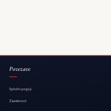
Povezave
Splošni pogoji
Zasebnost