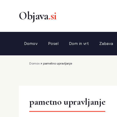
Preskoči
na
vsebino
Domov
Posel
Dom in vrt
Zabava
Domov
»
pametno upravljanje
pametno upravljanje