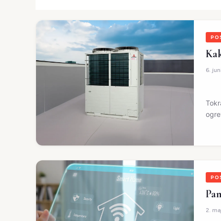
PO
Kak
6. ju
Tokr
ogre
PO
Pam
2. ma