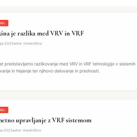
SEL
šna je razlika med VRV in VRF
nija 2023
avtor:
Uredništvo
at predstavljamo razlikovanje med VRV in VRF tehnologijo v sistemih
vanje in hlajenje ter njihovo delovanje in prednosti.
SEL
etno upravljanje z VRF sistemom
ja 2023
avtor:
Uredništvo