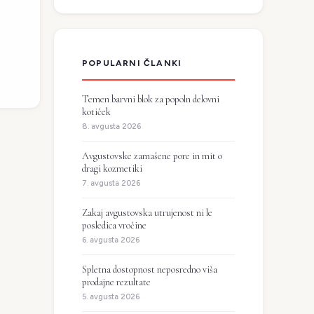
POPULARNI ČLANKI
Temen barvni blok za popoln delovni
kotiček
8. avgusta 2026
Avgustovske zamašene pore in mit o
dragi kozmetiki
7. avgusta 2026
Zakaj avgustovska utrujenost ni le
posledica vročine
6. avgusta 2026
Spletna dostopnost neposredno viša
prodajne rezultate
5. avgusta 2026