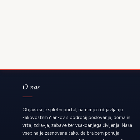
O nas
Objava.si je spletni portal, namenjen objavljanju
kakovostnih člankov s področij poslovanja, doma in
vrta, zdravja, zabave ter vsakdanjega življenja. Naša
vsebina je zasnovana tako, da bralcem ponuja