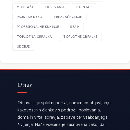
MONTAŽA
OGREVANJE
PAJNTAR
PAJNTAR D.O.O.
PREZRAČEVANJE
PROFESIONALNE KUHINJE
REAM
TOPLOTNA ČRPALKA
TOPLOTNE ČRPALKE
UDOBJE
O nas
Objava.si je spletni portal, namenjen objavljanju
kakovostnih člankov s področij poslovanja,
doma in vrta, zdravja, zabave ter vsakdanjega
življenja. Naša vsebina je zasnovana tako, da