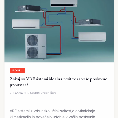
POSEL
Zakaj so VRF sistemi idealna rešitev za vaše poslovne
prostore?
avtor:
Uredništvo
29. aprila 2024
VRF sistemi z vrhunsko učinkovitostjo optimizirajo
klimatizacijo in povečajo udobje v vaših poslovnih