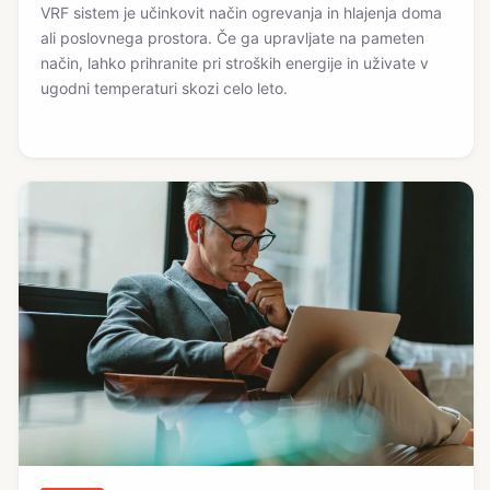
VRF sistem je učinkovit način ogrevanja in hlajenja doma
ali poslovnega prostora. Če ga upravljate na pameten
način, lahko prihranite pri stroških energije in uživate v
ugodni temperaturi skozi celo leto.