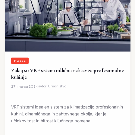
POSEL
Zakaj so VRF sistemi odlična rešitev za profesionalne
kuhinje
avtor:
Uredništvo
27. marca 2024
VRF sistemi idealen sistem za klimatizacijo profesionalnih
kuhinj, dinamičnega in zahtevnega okolja, kjer je
učinkovitost in hitrost ključnega pomena.