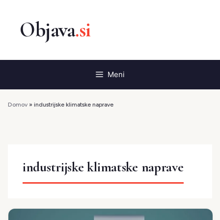
Preskoči
na
vsebino
Meni
Domov
»
industrijske klimatske naprave
industrijske klimatske naprave