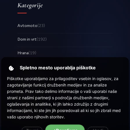
Kategorije
Avtomoto
(23)
Dom in vrt
(192)
Hrana
(19)
Posel
(253)
Spletno mesto uporablja piškotke
Piškotke uporabljamo za prilagoditev vsebin in oglasov, za
Tehnologija
(17)
zagotavljanje funkcij družbenih medijev in za analize
prometa. Prav tako delimo informacije o vaši uporabi naše
Zabava
(57)
strani z našimi partnerji s področja družbenih medijev,
oglaševanja in analitike, ki jih lahko združijo z drugimi
Zdravje
(22)
informacijami, ki ste jim jih posredovali ali ki so jih zbrali med
vašo uporabo njihovih storitev.