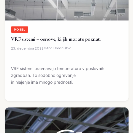
POSEL
VRF sistemi – osnove, ki jih morate poznati
avtor:
Uredništvo
23. decembra 2022
VRF sistemi uravnavajo temperaturo v poslovnih
zgradbah. To sodobno ogrevanje
in hlajenje ima mnogo prednosti.