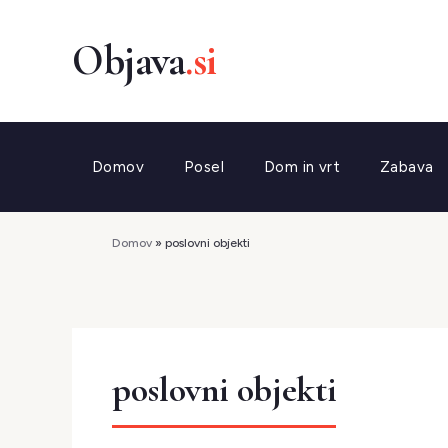
Preskoči
na
vsebino
Domov
Posel
Dom in vrt
Zabava
Domov
»
poslovni objekti
poslovni objekti