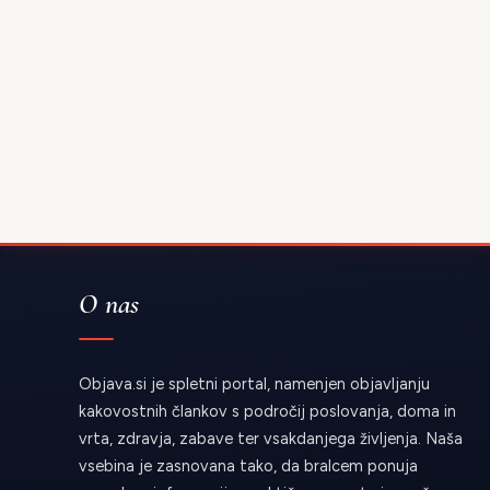
O nas
Objava.si je spletni portal, namenjen objavljanju
kakovostnih člankov s področij poslovanja, doma in
vrta, zdravja, zabave ter vsakdanjega življenja. Naša
vsebina je zasnovana tako, da bralcem ponuja