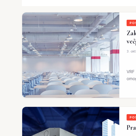
PO
Zak
več
3. ok
VRF 
omog
PO
Pra