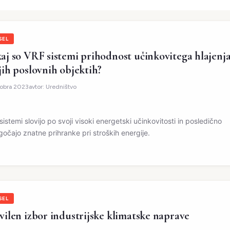
SEL
aj so VRF sistemi prihodnost učinkovitega hlajenja
jih poslovnih objektih?
tobra 2023
avtor:
Uredništvo
sistemi slovijo po svoji visoki energetski učinkovitosti in posledično
očajo znatne prihranke pri stroških energije.
SEL
vilen izbor industrijske klimatske naprave