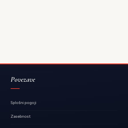
Povezave
Splošni pogoji
Zasebnost