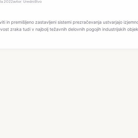
rila 2022
avtor:
Uredništvo
viti in premišljeno zastavljeni sistemi prezračevanja ustvarjajo izjemn
vost zraka tudi v najbolj težavnih delovnih pogojih industrijskih obje