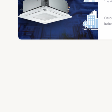
1. ap
Celo
kako