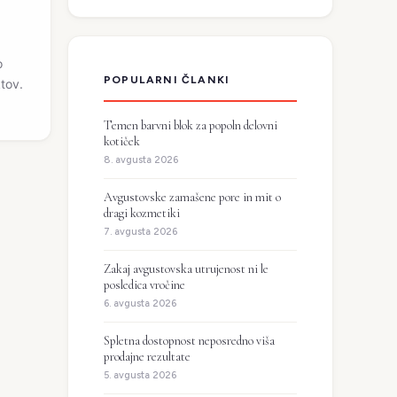
o
POPULARNI ČLANKI
ktov.
Temen barvni blok za popoln delovni
kotiček
8. avgusta 2026
Avgustovske zamašene pore in mit o
dragi kozmetiki
7. avgusta 2026
Zakaj avgustovska utrujenost ni le
posledica vročine
6. avgusta 2026
Spletna dostopnost neposredno viša
prodajne rezultate
5. avgusta 2026