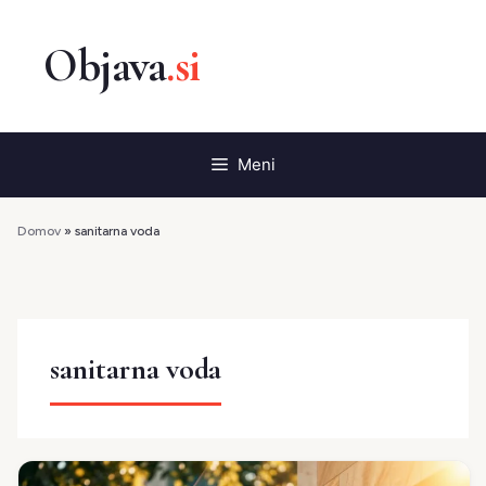
Preskoči
na
vsebino
Meni
Domov
»
sanitarna voda
sanitarna voda