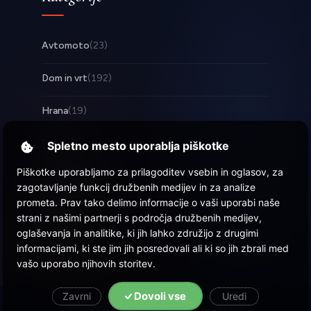
Avtomoto
(23)
Dom in vrt
(192)
Hrana
(19)
Posel
(253)
Spletno mesto uporablja piškotke
Piškotke uporabljamo za prilagoditev vsebin in oglasov, za
Tehnologija
(17)
zagotavljanje funkcij družbenih medijev in za analize
prometa. Prav tako delimo informacije o vaši uporabi naše
Zabava
(57)
strani z našimi partnerji s področja družbenih medijev,
oglaševanja in analitike, ki jih lahko združijo z drugimi
Zdravje
(22)
informacijami, ki ste jim jih posredovali ali ki so jih zbrali med
vašo uporabo njihovih storitev.
Dovoli vse
Zavrni
Uredi
© 2026 Objava.si
| Vse pravice pridržane