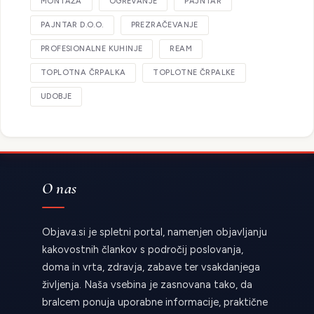
MONTAŽA
OGREVANJE
PAJNTAR
PAJNTAR D.O.O.
PREZRAČEVANJE
PROFESIONALNE KUHINJE
REAM
TOPLOTNA ČRPALKA
TOPLOTNE ČRPALKE
UDOBJE
O nas
Objava.si je spletni portal, namenjen objavljanju
kakovostnih člankov s področij poslovanja,
doma in vrta, zdravja, zabave ter vsakdanjega
življenja. Naša vsebina je zasnovana tako, da
bralcem ponuja uporabne informacije, praktične