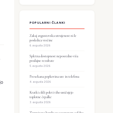
POPULARNI ČLANKI
Zakaj avgustovska utrujenost ni le
posledica vročine
6. avgusta 2026
Spletna dostopnost neposredno viša
.
prodajne rezultate
5. avgusta 2026
Presekana popkovina ure in telefona
jo
4. avgusta 2026
Kratki cikli poleti tiho uničujejo
toplotne črpalke
3. avgusta 2026
Tempirana bomba na razgretem asfaltu