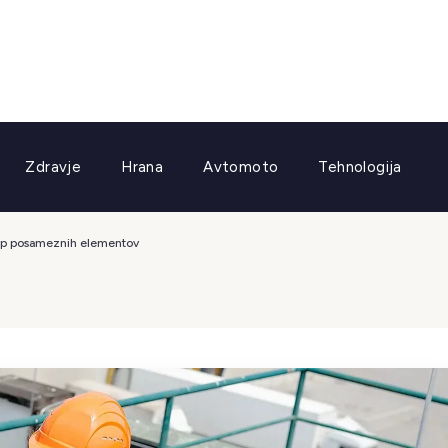
Zdravje
Hrana
Avtomoto
Tehnologija
akup posameznih elementov