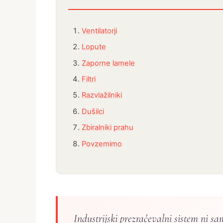
Ventilatorji
Lopute
Zaporne lamele
Filtri
Razvlažilniki
Dušilci
Zbiralniki prahu
Povzemimo
Industrijski prezračevalni sistem ni sa