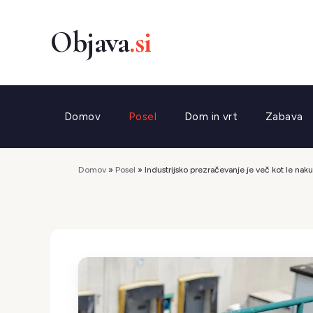
Preskoči
na
vsebino
Domov
Posel
Dom in vrt
Zabava
Domov
»
Posel
»
Industrijsko prezračevanje je več kot le n