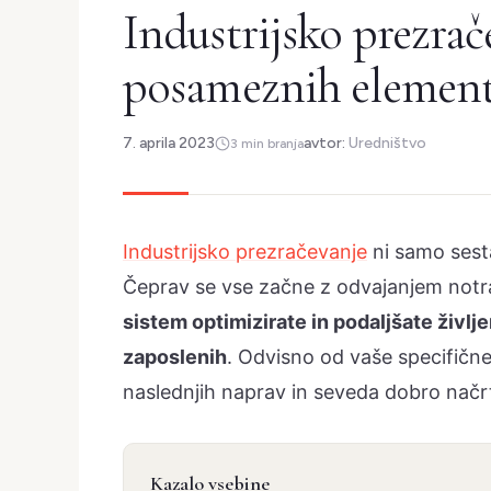
Industrijsko prezrač
posameznih elemen
7. aprila 2023
avtor:
Uredništvo
3 min branja
Industrijsko prezračevanje
ni samo sesta
Čeprav se vse začne z odvajanjem notr
sistem optimizirate in podaljšate živl
zaposlenih
. Odvisno od vaše specifičn
naslednjih naprav in seveda dobro načr
Kazalo vsebine