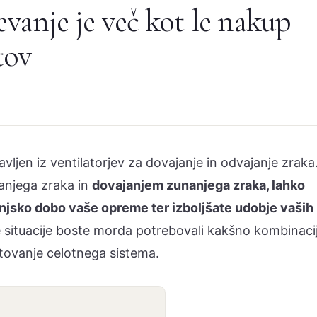
evanje je več kot le nakup
tov
vljen iz ventilatorjev za dovajanje in odvajanje zraka
anjega zraka in
dovajanjem zunanjega zraka, lahko
jenjsko dobo vaše opreme ter izboljšate udobje vaših
e situacije boste morda potrebovali kakšno kombinaci
tovanje celotnega sistema.