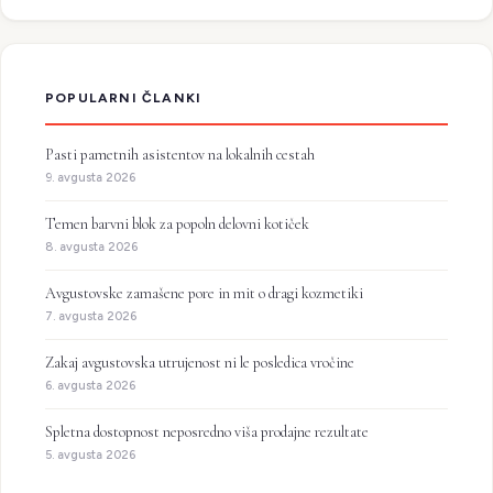
POPULARNI ČLANKI
Pasti pametnih asistentov na lokalnih cestah
9. avgusta 2026
Temen barvni blok za popoln delovni kotiček
8. avgusta 2026
Avgustovske zamašene pore in mit o dragi kozmetiki
7. avgusta 2026
Zakaj avgustovska utrujenost ni le posledica vročine
6. avgusta 2026
Spletna dostopnost neposredno viša prodajne rezultate
5. avgusta 2026