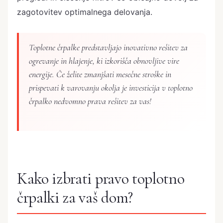
zagotovitev optimalnega delovanja.
Toplotne črpalke predstavljajo inovativno rešitev za
ogrevanje in hlajenje, ki izkorišča obnovljive vire
energije. Če želite zmanjšati mesečne stroške in
prispevati k varovanju okolja je investicija v toplotno
črpalko nedvomno prava rešitev za vas!
Kako izbrati pravo toplotno
črpalki za vaš dom?