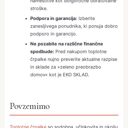
namestitve kot dolgoročne obratovalne
stroške.
Podpora in garancija:
Izberite
zanesljivega ponudnika, ki ponuja dobro
podporo in garancijo.
Ne pozabite na različne finančne
spodbude:
Pred nakupom toplotne
črpalke nujno preverite aktualne razpise
in sklade za »zeleno preobrazbo
domov« kot je EKO SKLAD.
Povzemimo
Toplotne črpalke
so sodobna, učinkovita in okolju