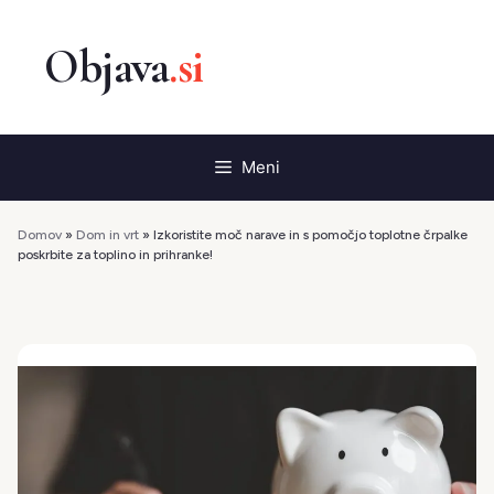
Preskoči
na
vsebino
Meni
Domov
»
Dom in vrt
»
Izkoristite moč narave in s pomočjo toplotne črpalke
poskrbite za toplino in prihranke!