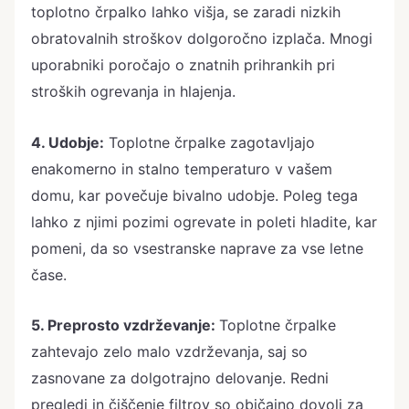
toplotno črpalko lahko višja, se zaradi nizkih
obratovalnih stroškov dolgoročno izplača. Mnogi
uporabniki poročajo o znatnih prihrankih pri
stroških ogrevanja in hlajenja.
4. Udobje:
Toplotne črpalke zagotavljajo
enakomerno in stalno temperaturo v vašem
domu, kar povečuje bivalno udobje. Poleg tega
lahko z njimi pozimi ogrevate in poleti hladite, kar
pomeni, da so vsestranske naprave za vse letne
čase.
5. Preprosto vzdrževanje:
Toplotne črpalke
zahtevajo zelo malo vzdrževanja, saj so
zasnovane za dolgotrajno delovanje. Redni
pregledi in čiščenje filtrov so običajno dovolj za