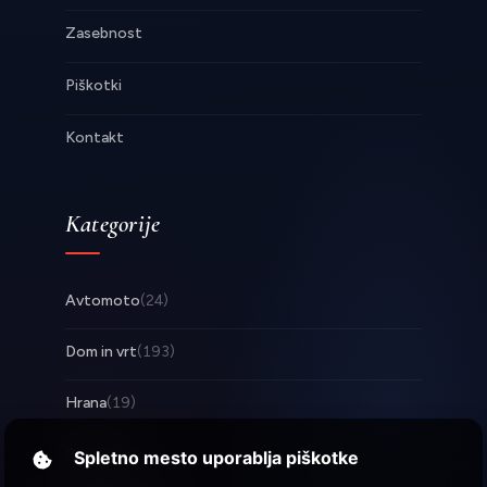
Zasebnost
Piškotki
Kontakt
Kategorije
Avtomoto
(24)
Dom in vrt
(193)
Hrana
(19)
Posel
(253)
Spletno mesto uporablja piškotke