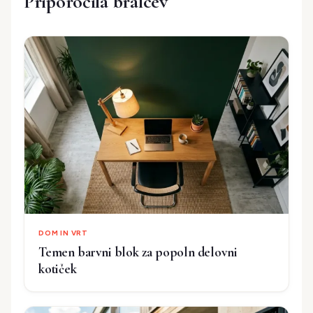
Priporočila bralcev
DOM IN VRT
Temen barvni blok za popoln delovni
kotiček