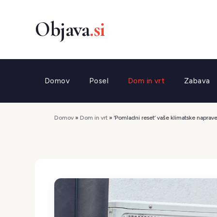
Preskoči
na
vsebino
Domov
Posel
Dom in vrt
Zabava
Domov
»
Dom in vrt
»
‘Pomladni reset’ vaše klimatske naprav