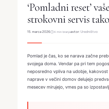
‘Pomladni reset’ vaš
strokovni servis ta
15. marca 2026
avtor:
Uredništvo
4 min branja
Pomlad je čas, ko se narava začne prebu
svojega doma. Vendar pa pri tem pogos
neposredno vpliva na udobje, kakovost z
naprave v večini domov delujejo predv
mesecev mirujejo, vmes pa so izpostavlj