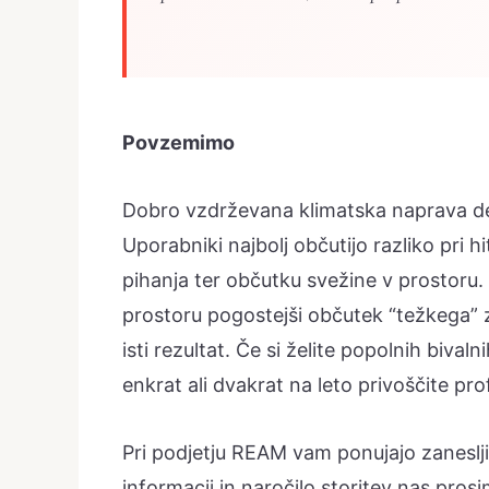
Povzemimo
Dobro vzdrževana klimatska naprava deluj
Uporabniki najbolj občutijo razliko pri
pihanja ter občutku svežine v prostoru. 
prostoru pogostejši občutek “težkega” 
isti rezultat. Če si želite popolnih bival
enkrat ali dvakrat na leto privoščite pr
Pri podjetju REAM vam ponujajo zaneslji
informacij in naročilo storitev nas pros