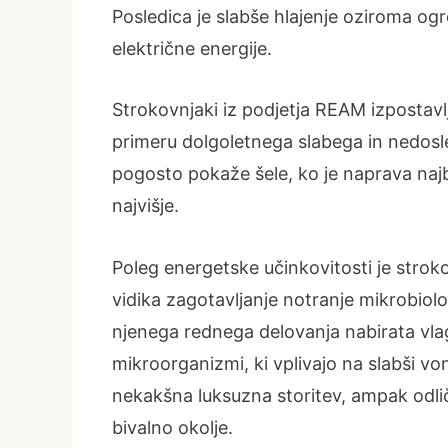
Posledica je slabše hlajenje oziroma og
električne energije.
Strokovnjaki iz podjetja REAM izpostavl
primeru dolgoletnega slabega in nedos
pogosto pokaže šele, ko je naprava najb
najvišje.
Poleg energetske učinkovitosti je str
vidika zagotavljanje notranje mikrobiol
njenega rednega delovanja nabirata vlag
mikroorganizmi, ki vplivajo na slabši von
nekakšna luksuzna storitev, ampak odli
bivalno okolje.