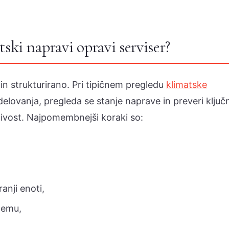
ski napravi opravi serviser?
n strukturirano. Pri tipičnem pregledu
klimatske
elovanja, pregleda se stanje naprave in preveri ključ
jivost. Najpomembnejši koraki so:
anji enoti,
stemu,