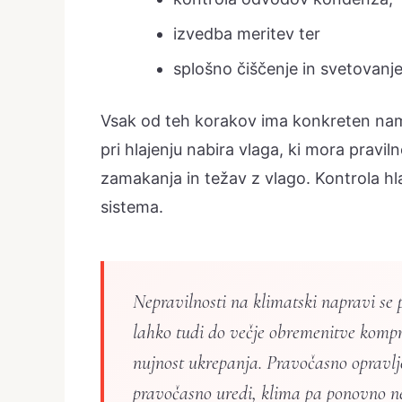
izvedba meritev ter
splošno čiščenje in svetovanje
Vsak od teh korakov ima konkreten na
pri hlajenju nabira vlaga, ki mora pravi
zamakanja in težav z vlago. Kontrola h
sistema.
Nepravilnosti na klimatski napravi se p
lahko tudi do večje obremenitve kompre
nujnost ukrepanja. Pravočasno opravlje
pravočasno uredi, klima pa ponovno n