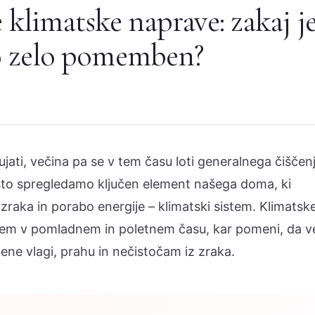
e klimatske naprave: zakaj j
ko zelo pomemben?
jati, večina pa se v tem času loti generalnega čiščen
to spregledamo ključen element našega doma, ki
raka in porabo energije – klimatski sistem. Klimatsk
sem v pomladnem in poletnem času, kar pomeni, da v
ene vlagi, prahu in nečistočam iz zraka.