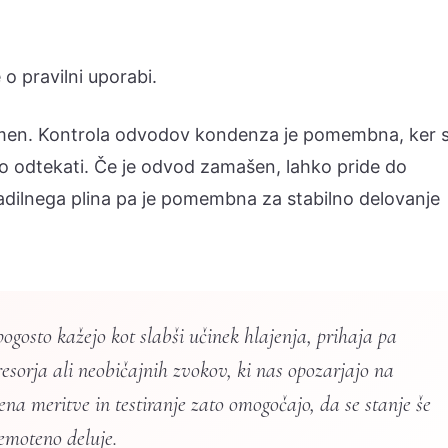
 o pravilni uporabi.
men. Kontrola odvodov kondenza je pomembna, ker 
lno odtekati. Če je odvod zamašen, lahko pride do
ladilnega plina pa je pomembna za stabilno delovanje
ogosto kažejo kot slabši učinek hlajenja, prihaja pa
sorja ali neobičajnih zvokov, ki nas opozarjajo na
na meritve in testiranje zato omogočajo, da se stanje še
emoteno deluje.