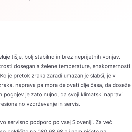
e tišje, bolj stabilno in brez neprijetnih vonjav.
 hitrosti doseganja želene temperature, enakomernosti
Ko je pretok zraka zaradi umazanije slabši, je v
zraka, naprava pa mora delovati dlje časa, da doseže
nih pogojev je zato nujno, da svoji klimatski napravi
ofesionalno vzdrževanje in servis.
vo servisno podporo po vsej Sloveniji. Za več
imo pokličite na 080 98 98 ali nam pišete na