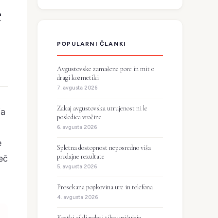
e
POPULARNI ČLANKI
Avgustovske zamašene pore in mit o
dragi kozmetiki
7. avgusta 2026
Zakaj avgustovska utrujenost ni le
ja
posledica vročine
6. avgusta 2026
e
Spletna dostopnost neposredno viša
prodajne rezultate
eč
5. avgusta 2026
Presekana popkovina ure in telefona
4. avgusta 2026
Kratki cikli poleti tiho uničujejo