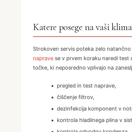
Katere posege na vaši klimat
Strokoven servis poteka zelo natančno i
naprave
se v prvem koraku naredi test d
točke, ki neposredno vplivajo na zanesl
pregled in test naprave,
čiščenje filtrov,
dezinfekcija komponent v notr
kontrola hladilnega plina v si
kontrola odvodov kondenza,