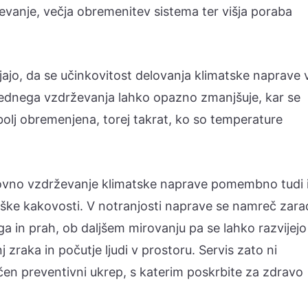
revanje, večja obremenitev sistema ter višja poraba
jajo, da se učinkovitost delovanja klimatske naprave 
lednega vzdrževanja lahko opazno zmanjšuje, kar se
olj obremenjena, torej takrat, ko so temperature
okovno vzdrževanje klimatske naprave pomembno tudi 
oške kakovosti. V notranjosti naprave se namreč zara
a in prah, ob daljšem mirovanju pa se lahko razvijejo
j zraka in počutje ljudi v prostoru. Servis zato ni
čen preventivni ukrep, s katerim poskrbite za zdravo