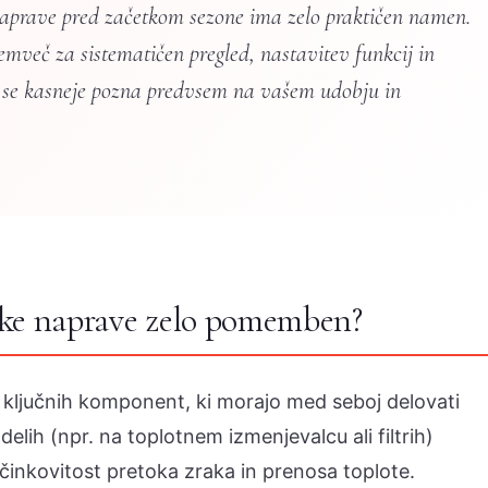
naprave pred začetkom sezone ima zelo praktičen namen.
emveč za sistematičen pregled, nastavitev funkcij in
ki se kasneje pozna predvsem na vašem udobju in
tske naprave zelo pomemben?
č ključnih komponent, ki morajo med seboj delovati
elih (npr. na toplotnem izmenjevalcu ali filtrih)
učinkovitost pretoka zraka in prenosa toplote.