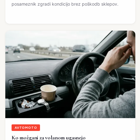
posameznik zgradi kondicijo brez poškodb sklepov.
AVTOMOTO
Ko možgani za volanom ugasnejo