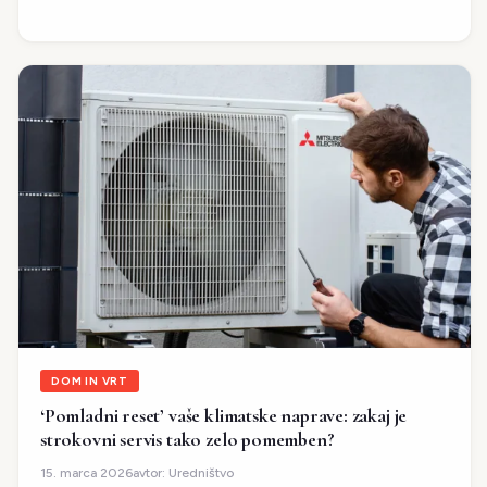
DOM IN VRT
‘Pomladni reset’ vaše klimatske naprave: zakaj je
strokovni servis tako zelo pomemben?
avtor:
Uredništvo
15. marca 2026