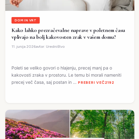
DOM IN VRT
Kako lahko prezračevalne naprave v poletnem času
vplivajo na bolj kakovosten zrak v vašem domu?
avtor:
Uredništvo
11. junija 2026
Poleti se veliko govori o hlajenju, precej manj pa o
kakovosti zraka v prostoru. Le temu bi morali nameniti
precej več časa, saj postan in …
PREBERI VEČ