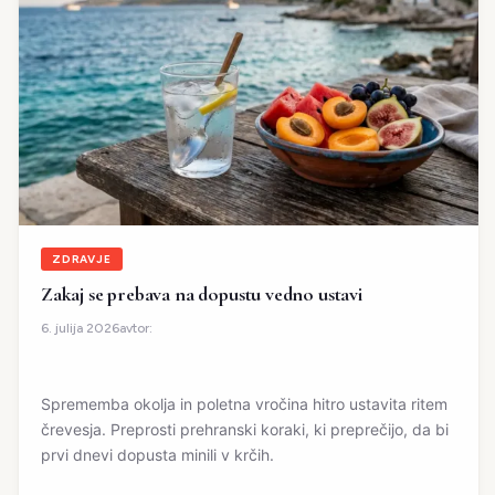
ZDRAVJE
Zakaj se prebava na dopustu vedno ustavi
avtor:
6. julija 2026
Sprememba okolja in poletna vročina hitro ustavita ritem
črevesja. Preprosti prehranski koraki, ki preprečijo, da bi
prvi dnevi dopusta minili v krčih.