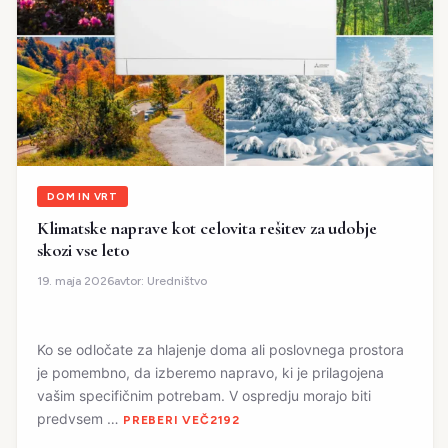
DOM IN VRT
Klimatske naprave kot celovita rešitev za udobje
skozi vse leto
avtor:
Uredništvo
19. maja 2026
Ko se odločate za hlajenje doma ali poslovnega prostora
je pomembno, da izberemo napravo, ki je prilagojena
vašim specifičnim potrebam. V ospredju morajo biti
predvsem …
PREBERI VEČ