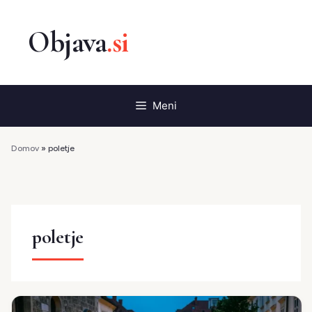
Preskoči
na
vsebino
Meni
Domov
»
poletje
poletje