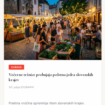
ZABAVA
Večerne tržnice prebujajo poletna jedra slovenskih
krajev
avtor:
30. julija 2026
Poletna vročina spreminja ritem slovenskih krajev.