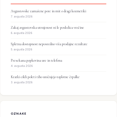
Avgustovske zamašene pore in mit o dragi kozmetiki
7. avgusta 2026
Zakaj avgustovska utrujenost ni le posledica vročine
6. avgusta 2026
Spletna dostopnost neposredno viša prodajne rezultate
5. avgusta 2026
Presekana popkovina ure in telefona
4. avgusta 2026
Kratki cikli poleti tiho uničujejo toplotne črpalke
3. avgusta 2026
OZNAKE