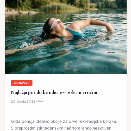
ZDRAVJE
Najlažja pot do kondicije v poletni vročini
avtor:
20. junija 2026
Voda ponuja idealno okolje za prve rekreacijske korake.
S preprostim štiritedenskim načrtom lahko neaktiven