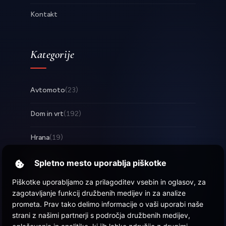
Kontakt
Kategorije
Avtomoto
(23)
Dom in vrt
(192)
Hrana
(19)
Posel
(253)
Spletno mesto uporablja piškotke
Piškotke uporabljamo za prilagoditev vsebin in oglasov, za
Tehnologija
(17)
zagotavljanje funkcij družbenih medijev in za analize
prometa. Prav tako delimo informacije o vaši uporabi naše
Zabava
(58)
strani z našimi partnerji s področja družbenih medijev,