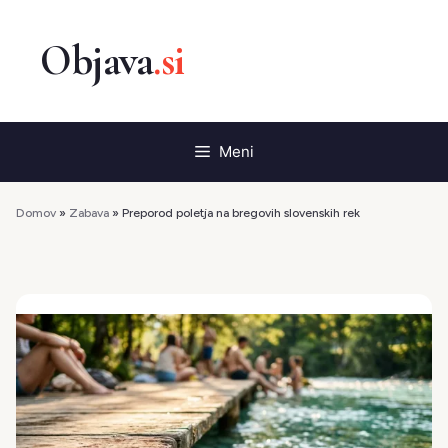
Preskoči
na
vsebino
Meni
Domov
»
Zabava
»
Preporod poletja na bregovih slovenskih rek