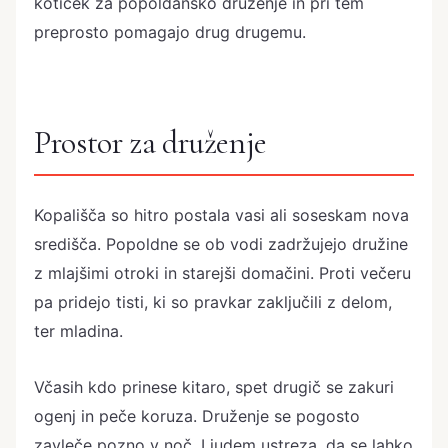
kotiček za popoldansko druženje in pri tem
preprosto pomagajo drug drugemu.
Prostor za druženje
Kopališča so hitro postala vasi ali soseskam nova
središča. Popoldne se ob vodi zadržujejo družine
z mlajšimi otroki in starejši domačini. Proti večeru
pa pridejo tisti, ki so pravkar zaključili z delom,
ter mladina.
Včasih kdo prinese kitaro, spet drugič se zakuri
ogenj in peče koruza. Druženje se pogosto
zavleče pozno v noč. Ljudem ustreza, da se lahko