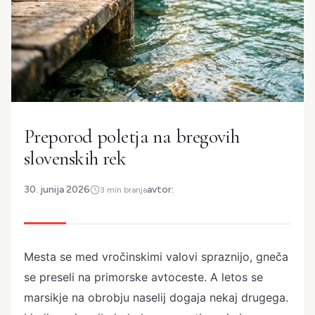
Preporod poletja na bregovih
slovenskih rek
30. junija 2026
avtor:
3 min branja
Mesta se med vročinskimi valovi spraznijo, gneča
se preseli na primorske avtoceste. A letos se
marsikje na obrobju naselij dogaja nekaj drugega.