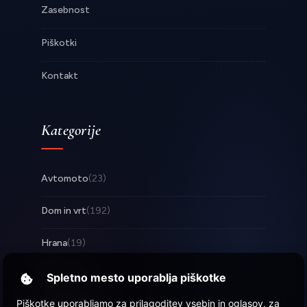
Zasebnost
Piškotki
Kontakt
Kategorije
Avtomoto
(23)
Dom in vrt
(192)
Hrana
(19)
Posel
(253)
Spletno mesto uporablja piškotke
Piškotke uporabljamo za prilagoditev vsebin in oglasov, za