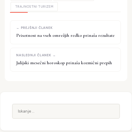
TRAJNOSTNI TURIZEM
Prisotnost na vseh omrežjih redko prinaša rezultate
Julijski mesečni horoskop prinaša kozmični prepih
Iskanje: