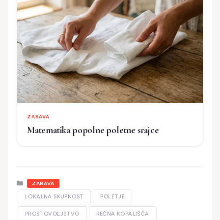
ZABAVA
Matematika popolne poletne srajce
Kategorije
ZABAVA
LOKALNA SKUPNOST
POLETJE
PROSTOVOLJSTVO
REČNA KOPALIŠČA