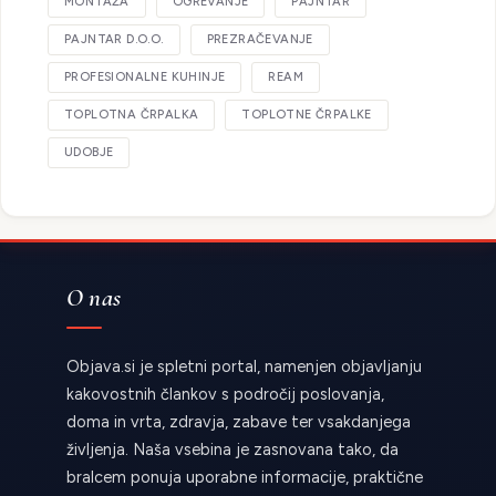
MONTAŽA
OGREVANJE
PAJNTAR
PAJNTAR D.O.O.
PREZRAČEVANJE
PROFESIONALNE KUHINJE
REAM
TOPLOTNA ČRPALKA
TOPLOTNE ČRPALKE
UDOBJE
O nas
Objava.si je spletni portal, namenjen objavljanju
kakovostnih člankov s področij poslovanja,
doma in vrta, zdravja, zabave ter vsakdanjega
življenja. Naša vsebina je zasnovana tako, da
bralcem ponuja uporabne informacije, praktične