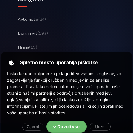
Avtomoto
(24)
Dom in vrt
(193)
Hrana
(19)
Posel
(253)
Spletno mesto uporablja piškotke
Piškotke uporabljamo za prilagoditev vsebin in oglasov, za
Tehnologija
(17)
zagotavljanje funkcij družbenih medijev in za analize
prometa. Prav tako delimo informacije o vaši uporabi naše
Zabava
(58)
strani z našimi partnerji s področja družbenih medijev,
oglaševanja in analitike, ki jih lahko združijo z drugimi
Zdravje
(22)
informacijami, ki ste jim jih posredovali ali ki so jih zbrali med
vašo uporabo njihovih storitev.
Dovoli vse
Zavrni
Uredi
© 2026 Objava.si
| Vse pravice pridržane