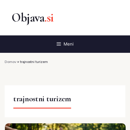
Preskoči
na
vsebino
Meni
Domov
»
trajnostni turizem
trajnostni turizem