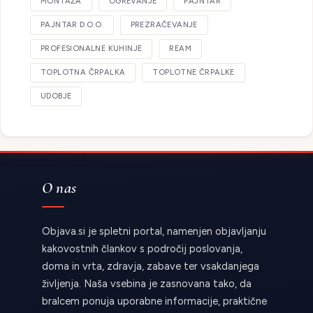
MONTAŽA
OGREVANJE
PAJNTAR
PAJNTAR D.O.O.
PREZRAČEVANJE
PROFESIONALNE KUHINJE
REAM
TOPLOTNA ČRPALKA
TOPLOTNE ČRPALKE
UDOBJE
O nas
Objava.si je spletni portal, namenjen objavljanju
kakovostnih člankov s področij poslovanja,
doma in vrta, zdravja, zabave ter vsakdanjega
življenja. Naša vsebina je zasnovana tako, da
bralcem ponuja uporabne informacije, praktične