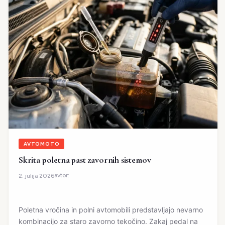
AVTOMOTO
Skrita poletna past zavornih sistemov
avtor:
2. julija 2026
Poletna vročina in polni avtomobili predstavljajo nevarno
kombinacijo za staro zavorno tekočino. Zakaj pedal na