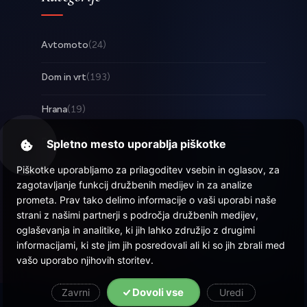
Avtomoto
(24)
Dom in vrt
(193)
Hrana
(19)
Posel
(253)
Spletno mesto uporablja piškotke
Piškotke uporabljamo za prilagoditev vsebin in oglasov, za
Tehnologija
(17)
zagotavljanje funkcij družbenih medijev in za analize
prometa. Prav tako delimo informacije o vaši uporabi naše
Zabava
(58)
strani z našimi partnerji s področja družbenih medijev,
oglaševanja in analitike, ki jih lahko združijo z drugimi
Zdravje
(22)
informacijami, ki ste jim jih posredovali ali ki so jih zbrali med
vašo uporabo njihovih storitev.
Dovoli vse
Zavrni
Uredi
© 2026 Objava.si
| Vse pravice pridržane