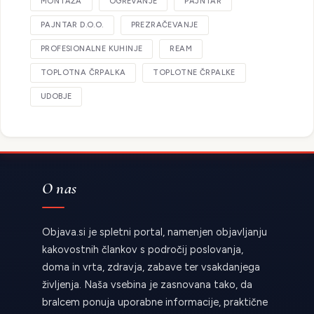
MONTAŽA
OGREVANJE
PAJNTAR
PAJNTAR D.O.O.
PREZRAČEVANJE
PROFESIONALNE KUHINJE
REAM
TOPLOTNA ČRPALKA
TOPLOTNE ČRPALKE
UDOBJE
O nas
Objava.si je spletni portal, namenjen objavljanju
kakovostnih člankov s področij poslovanja,
doma in vrta, zdravja, zabave ter vsakdanjega
življenja. Naša vsebina je zasnovana tako, da
bralcem ponuja uporabne informacije, praktične