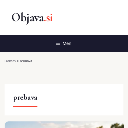
Preskoči
na
vsebino
Meni
Domov
»
prebava
prebava