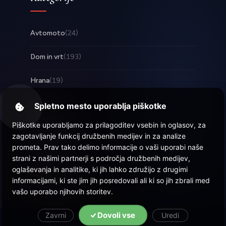
Avtomoto
(24)
Dom in vrt
(193)
Hrana
(19)
Posel
(253)
Spletno mesto uporablja piškotke
Piškotke uporabljamo za prilagoditev vsebin in oglasov, za
Tehnologija
(17)
zagotavljanje funkcij družbenih medijev in za analize
prometa. Prav tako delimo informacije o vaši uporabi naše
Zabava
(58)
strani z našimi partnerji s področja družbenih medijev,
oglaševanja in analitike, ki jih lahko združijo z drugimi
Zdravje
(22)
informacijami, ki ste jim jih posredovali ali ki so jih zbrali med
vašo uporabo njihovih storitev.
Dovoli vse
Zavrni
Uredi
© 2026 Objava.si
| Vse pravice pridržane