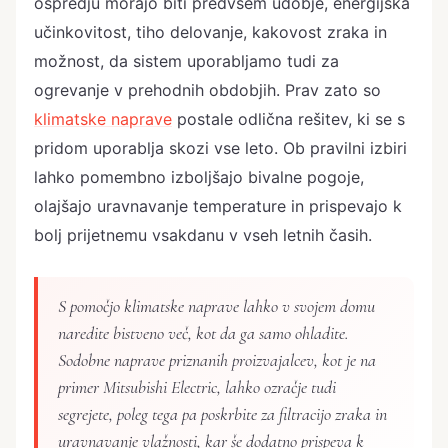
ospredju morajo biti predvsem udobje, energijska
učinkovitost, tiho delovanje, kakovost zraka in
možnost, da sistem uporabljamo tudi za
ogrevanje v prehodnih obdobjih. Prav zato so
klimatske naprave
postale odlična rešitev, ki se s
pridom uporablja skozi vse leto. Ob pravilni izbiri
lahko pomembno izboljšajo bivalne pogoje,
olajšajo uravnavanje temperature in prispevajo k
bolj prijetnemu vsakdanu v vseh letnih časih.
S pomočjo klimatske naprave lahko v svojem domu
naredite bistveno več, kot da ga samo ohladite.
Sodobne naprave priznanih proizvajalcev, kot je na
primer Mitsubishi Electric, lahko ozračje tudi
segrejete, poleg tega pa poskrbite za filtracijo zraka in
uravnavanje vlažnosti, kar še dodatno prispeva k