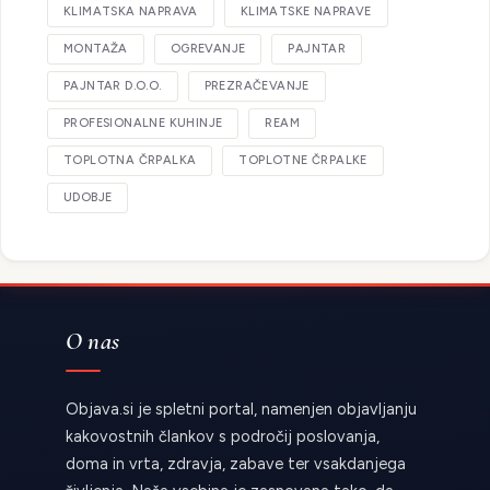
KLIMATSKA NAPRAVA
KLIMATSKE NAPRAVE
MONTAŽA
OGREVANJE
PAJNTAR
PAJNTAR D.O.O.
PREZRAČEVANJE
PROFESIONALNE KUHINJE
REAM
TOPLOTNA ČRPALKA
TOPLOTNE ČRPALKE
UDOBJE
O nas
Objava.si je spletni portal, namenjen objavljanju
kakovostnih člankov s področij poslovanja,
doma in vrta, zdravja, zabave ter vsakdanjega