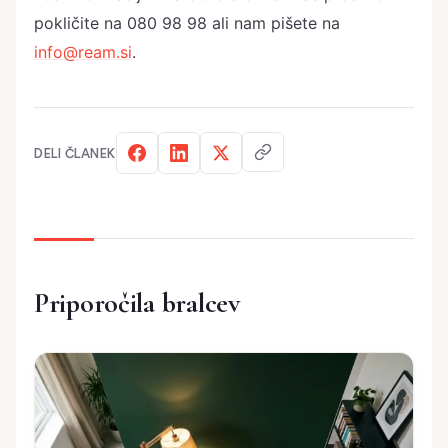
pokličite na 080 98 98 ali nam pišete na
info@ream.si
.
DELI ČLANEK
Priporočila bralcev