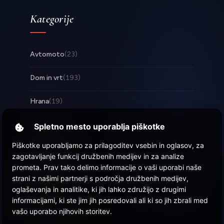
Kategorije
Avtomoto
(23)
Dom in vrt
(193)
Hrana
(19)
Posel
(253)
Spletno mesto uporablja piškotke
Piškotke uporabljamo za prilagoditev vsebin in oglasov, za
Tehnologija
(17)
zagotavljanje funkcij družbenih medijev in za analize
prometa. Prav tako delimo informacije o vaši uporabi naše
Zabava
(58)
strani z našimi partnerji s področja družbenih medijev,
oglaševanja in analitike, ki jih lahko združijo z drugimi
Zdravje
(22)
informacijami, ki ste jim jih posredovali ali ki so jih zbrali med
vašo uporabo njihovih storitev.