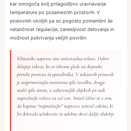
kar omogoča bolj prilagodljivo uravnavanje
temperature po posameznih prostorih. V
poslovnih okoljih pa so pogosto pomembni še
natančnost regulacije, zanesljivost delovanja in
možnost pokrivanja večjih površin.
Klimatske naprave niso univerzalna rešitev. Dobro
delujejo takrat, ko so izbrane glede na dejanske
potrebe prostora in uporabnika. V nekaterih primerih
je najprimernejša enostavna split izvedba, drugje
multi split sistem, v zahtevnejših objektih pa tudi
naprednejše rešitve za več con. Smisel izbire ni v tem,
da kupimo “najmočnejšo” napravo, temveč takšno, ki
bo delovala učinkovito in udobno skozi daljše obdobje.