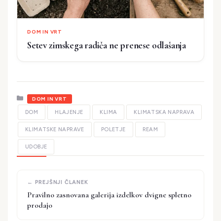
DOM IN VRT
Setev zimskega radiča ne prenese odlašanja
Kategorije
DOM IN VRT
DOM
HLAJENJE
KLIMA
KLIMATSKA NAPRAVA
KLIMATSKE NAPRAVE
POLETJE
REAM
UDOBJE
Pravilno zasnovana galerija izdelkov dvigne spletno
prodajo