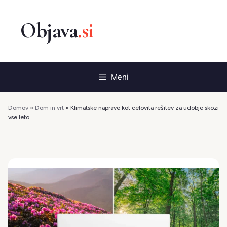
Preskoči
na
vsebino
Meni
Domov
»
Dom in vrt
»
Klimatske naprave kot celovita rešitev za udobje skozi
vse leto