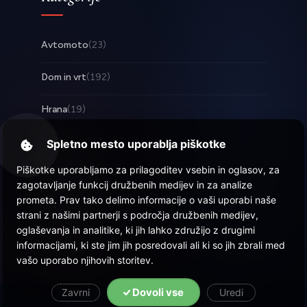
Avtomoto
(23)
Dom in vrt
(192)
Hrana
(19)
Posel
(253)
Spletno mesto uporablja piškotke
Piškotke uporabljamo za prilagoditev vsebin in oglasov, za
Tehnologija
(17)
zagotavljanje funkcij družbenih medijev in za analize
prometa. Prav tako delimo informacije o vaši uporabi naše
Zabava
(58)
strani z našimi partnerji s področja družbenih medijev,
oglaševanja in analitike, ki jih lahko združijo z drugimi
Zdravje
(22)
informacijami, ki ste jim jih posredovali ali ki so jih zbrali med
vašo uporabo njihovih storitev.
Dovoli vse
Zavrni
Uredi
© 2026 Objava.si
| Vse pravice pridržane