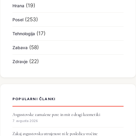
(19)
Hrana
(253)
Posel
(17)
Tehnologija
(58)
Zabava
(22)
Zdravje
POPULARNI ČLANKI
Avgustovske zamašene pore in mit o dragi kozmetiki
7. avgusta 2026
Zakaj avgustovska utrujenost ni le posledica vročine