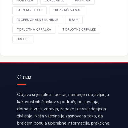
MONTAŽA
OGREVANJE
PAJNTAR
PAJNTAR D.O.O.
PREZRAČEVANJE
PROFESIONALNE KUHINJE
REAM
TOPLOTNA ČRPALKA
TOPLOTNE ČRPALKE
UDOBJE
O nas
Objava.si je spletni portal, namenjen objavljanju
kakovostnih člankov s področij poslovanja,
doma in vrta, zdravja, zabave ter vsakdanjega
življenja. Naša vsebina je zasnovana tako, da
bralcem ponuja uporabne informacije, praktične