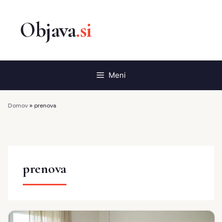
Preskoči
na
vsebino
Meni
Domov
»
prenova
prenova