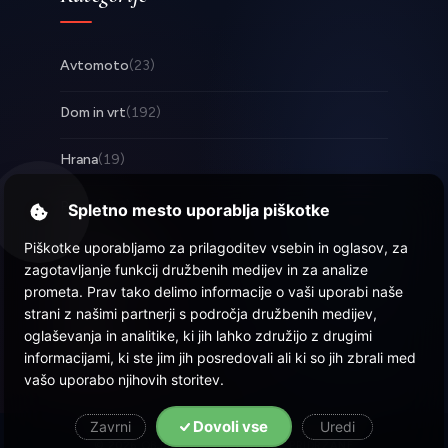
Avtomoto
(23)
Dom in vrt
(192)
Hrana
(19)
Posel
(253)
Spletno mesto uporablja piškotke
Piškotke uporabljamo za prilagoditev vsebin in oglasov, za
Tehnologija
(17)
zagotavljanje funkcij družbenih medijev in za analize
prometa. Prav tako delimo informacije o vaši uporabi naše
Zabava
(57)
strani z našimi partnerji s področja družbenih medijev,
oglaševanja in analitike, ki jih lahko združijo z drugimi
Zdravje
(22)
informacijami, ki ste jim jih posredovali ali ki so jih zbrali med
vašo uporabo njihovih storitev.
Dovoli vse
Zavrni
Uredi
© 2026 Objava.si
| Vse pravice pridržane