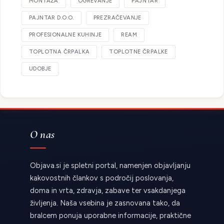
MONTAŽA
OGREVANJE
PAJNTAR
PAJNTAR D.O.O.
PREZRAČEVANJE
PROFESIONALNE KUHINJE
REAM
TOPLOTNA ČRPALKA
TOPLOTNE ČRPALKE
UDOBJE
O nas
Objava.si je spletni portal, namenjen objavljanju
kakovostnih člankov s področij poslovanja,
doma in vrta, zdravja, zabave ter vsakdanjega
življenja. Naša vsebina je zasnovana tako, da
bralcem ponuja uporabne informacije, praktične