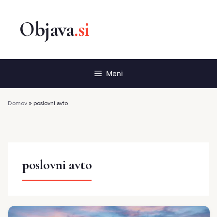
Preskoči
na
vsebino
Meni
Domov
»
poslovni avto
poslovni avto