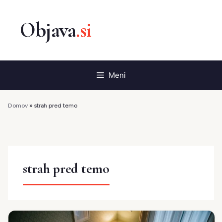
Preskoči
na
vsebino
Meni
Domov
»
strah pred temo
strah pred temo