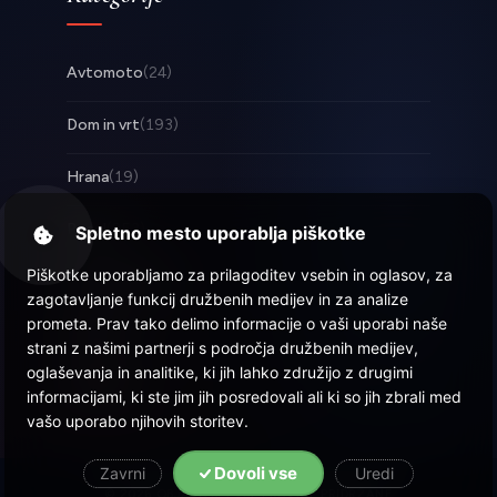
Avtomoto
(24)
Dom in vrt
(193)
Hrana
(19)
Posel
(253)
Spletno mesto uporablja piškotke
Piškotke uporabljamo za prilagoditev vsebin in oglasov, za
Tehnologija
(17)
zagotavljanje funkcij družbenih medijev in za analize
prometa. Prav tako delimo informacije o vaši uporabi naše
Zabava
(58)
strani z našimi partnerji s področja družbenih medijev,
oglaševanja in analitike, ki jih lahko združijo z drugimi
Zdravje
(22)
informacijami, ki ste jim jih posredovali ali ki so jih zbrali med
vašo uporabo njihovih storitev.
Dovoli vse
Zavrni
Uredi
© 2026 Objava.si
| Vse pravice pridržane