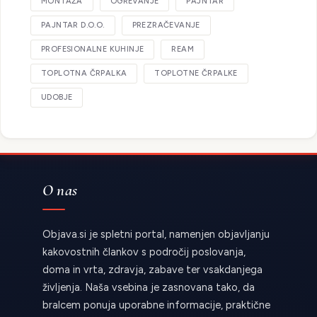
MONTAŽA
OGREVANJE
PAJNTAR
PAJNTAR D.O.O.
PREZRAČEVANJE
PROFESIONALNE KUHINJE
REAM
TOPLOTNA ČRPALKA
TOPLOTNE ČRPALKE
UDOBJE
O nas
Objava.si je spletni portal, namenjen objavljanju
kakovostnih člankov s področij poslovanja,
doma in vrta, zdravja, zabave ter vsakdanjega
življenja. Naša vsebina je zasnovana tako, da
bralcem ponuja uporabne informacije, praktične