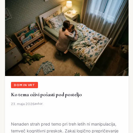
DOM IN VRT
Ko tema oživi pošasti pod posteljo
avtor:
23. maja 2026
Nenaden strah pred temo pri treh letih ni manipulacija,
temveč kognitivni preskok. Zakaj logično prepričevanje